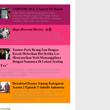
SAMSUNG ACE 3 Seperti TV Rusak
Dapet kasus sebuah smartphone merk
samsung dengan type s7270 atau sering
disebut dengan SAMSUNG ACE 3 dengan
masalah yang aneh, saat smartp...
Hope (Korean Movie) - 소원
Profile Movie: Hope (English title) / Wish
(literal title) Revised romanization: Sowon
Hangul: 소원 Director: Lee Joon-Ik Writer: So
Jae-Won (...
Tonton: Park Byung Eun Dengan
Kocak Melarikan Diri Ketika Lee
Menyanyikan Yeob Memanggilnya
Dengan Namanya Di Lokasi Syuting
"Eve"
"Hawa" adalah tentang chaebol Gugatan cerai 2 triliun
won (sekitar $ 1,7 miliar) yang mengejutkan seluruh
bangsa. Tanpa sepengeta...
Download Drama Jepang Kakegurui
Season 2 Episode 5 Subtitle Indonesia
Sinopsis Kakegurui Season 2 : SMA Swasta
Hyakkou merupakan sekolah formal
tradisional di mana banyak anak pebisnis dan
politikus yang kaya...
825458