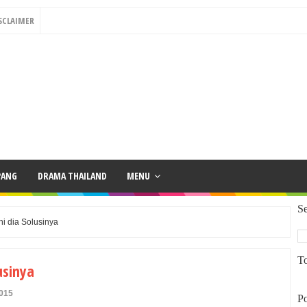
SCLAIMER
PANG
DRAMA THAILAND
MENU
Se
 dia Solusinya
To
usinya
2015
Po