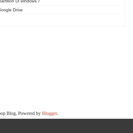
rtition Di windows 7
oogle Drive
oop Blog. Powered by
Blogger
.