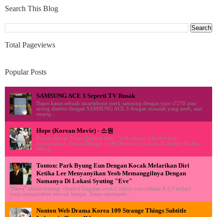
Search This Blog
Total Pageviews
Popular Posts
SAMSUNG ACE 3 Seperti TV Rusak
Dapet kasus sebuah smartphone merk samsung dengan type s7270 atau
sering disebut dengan SAMSUNG ACE 3 dengan masalah yang aneh, saat
smartp...
Hope (Korean Movie) - 소원
Profile Movie: Hope (English title) / Wish (literal title) Revised
romanization: Sowon Hangul: 소원 Director: Lee Joon-Ik Writer: So Jae-
Won (...
Tonton: Park Byung Eun Dengan Kocak Melarikan Diri
Ketika Lee Menyanyikan Yeob Memanggilnya Dengan
Namanya Di Lokasi Syuting "Eve"
"Hawa" adalah tentang chaebol Gugatan cerai 2 triliun won (sekitar $ 1,7 miliar)
yang mengejutkan seluruh bangsa. Tanpa sepengeta...
Nonton Web Drama Korea 109 Strange Things Subtitle