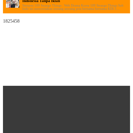
Indonesia Tanpa Iklan
Sinopsis 109 Strange Things : Web Drama Korea 109 Strange Things Sub
Indo ini menceritakan tentang seorang pria bernama bernama KDI-1...
1825458