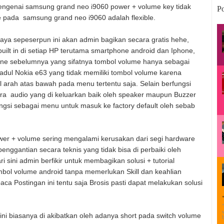
i mengenai samsung grand neo i9060 power + volume key tidak
Po
e pada samsung grand neo i9060 adalah flexible.
aya sepeserpun ini akan admin bagikan secara gratis hehe,
uilt in di setiap HP terutama smartphone android dan Iphone,
ne sebelumnya yang sifatnya tombol volume hanya sebagai
 jadul Nokia e63 yang tidak memiliki tombol volume karena
arah atas bawah pada menu tertentu saja. Selain berfungsi
a audio yang di keluarkan baik oleh speaker maupun Buzzer
ungsi sebagai menu untuk masuk ke factory default oleh sebab
wer + volume sering mengalami kerusakan dari segi hardware
enggantian secara teknis yang tidak bisa di perbaiki oleh
i sini admin berfikir untuk membagikan solusi + tutorial
ol volume android tanpa memerlukan Skill dan keahlian
aca Postingan ini tentu saja Brosis pasti dapat melakukan solusi
 ini biasanya di akibatkan oleh adanya short pada switch volume