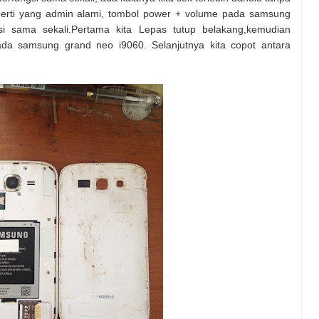
perti yang admin alami, tombol power + volume pada samsung
si sama sekali.Pertama kita Lepas tutup belakang,kemudian
a samsung grand neo i9060. Selanjutnya kita copot antara