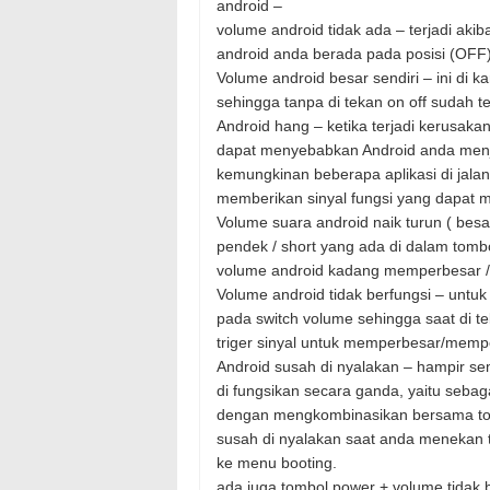
android –
volume android tidak ada – terjadi akib
android anda berada pada posisi (OFF
Volume android besar sendiri – ini di 
sehingga tanpa di tekan on off sudah t
Android hang – ketika terjadi kerusakan
dapat menyebabkan Android anda menja
kemungkinan beberapa aplikasi di jala
memberikan sinyal fungsi yang dapat 
Volume suara android naik turun ( besar 
pendek / short yang ada di dalam tombol
volume android kadang memperbesar / 
Volume android tidak berfungsi – untuk
pada switch volume sehingga saat di t
triger sinyal untuk memperbesar/mempe
Android susah di nyalakan – hampir s
di fungsikan secara ganda, yaitu sebag
dengan mengkombinasikan bersama to
susah di nyalakan saat anda menekan 
ke menu booting.
ada juga tombol power + volume tidak b