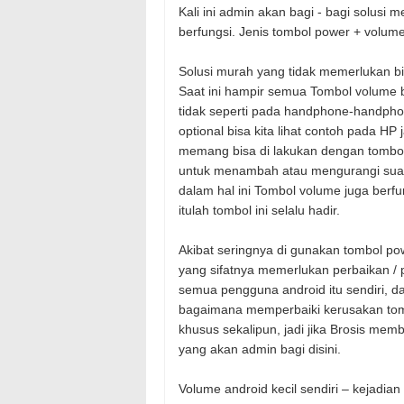
Kali ini admin akan bagi - bagi solus
berfungsi. Jenis tombol power + volum
Solusi murah yang tidak memerlukan bi
Saat ini hampir semua Tombol volume b
tidak seperti pada handphone-handpho
optional bisa kita lihat contoh pada HP
memang bisa di lakukan dengan tombol 
untuk menambah atau mengurangi suar
dalam hal ini Tombol volume juga berf
itulah tombol ini selalu hadir.
Akibat seringnya di gunakan tombol po
yang sifatnya memerlukan perbaikan / p
semua pengguna android itu sendiri, dar
bagaimana memperbaiki kerusakan tomb
khusus sekalipun, jadi jika Brosis memb
yang akan admin bagi disini.
Volume android kecil sendiri – kejadian