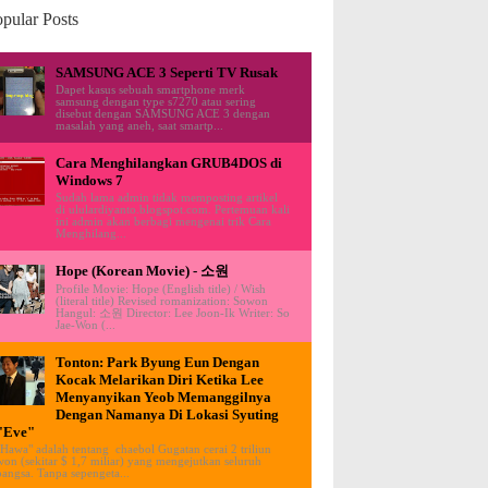
pular Posts
SAMSUNG ACE 3 Seperti TV Rusak
Dapet kasus sebuah smartphone merk
samsung dengan type s7270 atau sering
disebut dengan SAMSUNG ACE 3 dengan
masalah yang aneh, saat smartp...
Cara Menghilangkan GRUB4DOS di
Windows 7
Sudah lama admin tidak memposting artikel
di ululardiyanto.blogspot.com. Pertemuan kali
ini admin akan berbagi mengenai trik Cara
Menghilang...
Hope (Korean Movie) - 소원
Profile Movie: Hope (English title) / Wish
(literal title) Revised romanization: Sowon
Hangul: 소원 Director: Lee Joon-Ik Writer: So
Jae-Won (...
Tonton: Park Byung Eun Dengan
Kocak Melarikan Diri Ketika Lee
Menyanyikan Yeob Memanggilnya
Dengan Namanya Di Lokasi Syuting
"Eve"
"Hawa" adalah tentang chaebol Gugatan cerai 2 triliun
won (sekitar $ 1,7 miliar) yang mengejutkan seluruh
bangsa. Tanpa sepengeta...