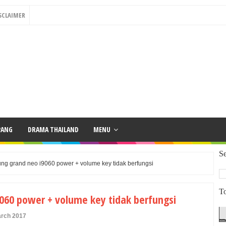
SCLAIMER
PANG
DRAMA THAILAND
MENU
Se
ng grand neo i9060 power + volume key tidak berfungsi
To
060 power + volume key tidak berfungsi
arch 2017