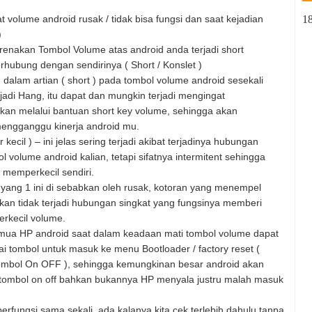
1
at volume android rusak / tidak bisa fungsi dan saat kejadian
)
karenakan Tombol Volume atas android anda terjadi short
erhubung dengan sendirinya ( Short / Konslet )
 dalam artian ( short ) pada tombol volume android sesekali
di Hang, itu dapat dan mungkin terjadi mengingat
nkan melalui bantuan short key volume, sehingga akan
mengganggu kinerja android mu.
kecil ) – ini jelas sering terjadi akibat terjadinya hubungan
 volume android kalian, tetapi sifatnya intermitent sehingga
memperkecil sendiri.
 yang 1 ini di sebabkan oleh rusak, kotoran yang menempel
ekan tidak terjadi hubungan singkat yang fungsinya memberi
rkecil volume.
emua HP android saat dalam keadaan mati tombol volume dapat
ai tombol untuk masuk ke menu Bootloader / factory reset (
mbol On OFF ), sehingga kemungkinan besar android akan
tombol on off bahkan bukannya HP menyala justru malah masuk
erfungsi sama sekali, ada kalanya kita cek terlebih dahulu tanpa