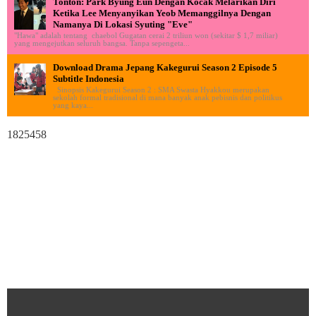
Tonton: Park Byung Eun Dengan Kocak Melarikan Diri
Ketika Lee Menyanyikan Yeob Memanggilnya Dengan
Namanya Di Lokasi Syuting "Eve"
"Hawa" adalah tentang chaebol Gugatan cerai 2 triliun won (sekitar $ 1,7 miliar)
yang mengejutkan seluruh bangsa. Tanpa sepengeta...
Download Drama Jepang Kakegurui Season 2 Episode 5
Subtitle Indonesia
Sinopsis Kakegurui Season 2 : SMA Swasta Hyakkou merupakan
sekolah formal tradisional di mana banyak anak pebisnis dan politikus
yang kaya...
1825458