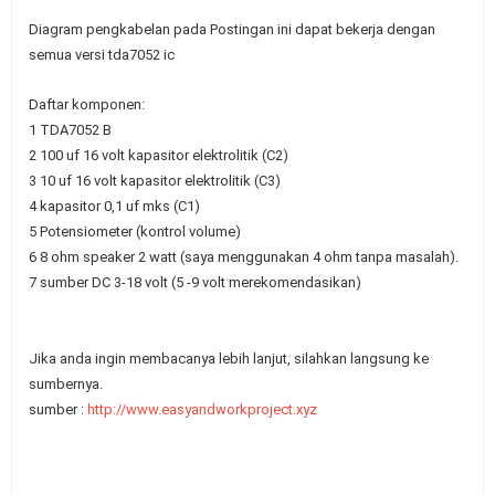
Diagram pengkabelan pada Postingan ini dapat bekerja dengan
semua versi tda7052 ic
Daftar komponen:
1 TDA7052 B
2 100 uf 16 volt kapasitor elektrolitik (C2)
3 10 uf 16 volt kapasitor elektrolitik (C3)
4 kapasitor 0,1 uf mks (C1)
5 Potensiometer (kontrol volume)
6 8 ohm speaker 2 watt (saya
menggunakan
4 ohm tanpa masalah).
7 sumber DC 3-18 volt (5 -9 volt merekomendasikan)
Jika anda ingin membacanya lebih lanjut, silahkan langsung ke
sumbernya.
sumber :
http://www.easyandworkproject.xyz
Cara membuat mini ampli
cara membuat musik box
cara membuat musik boks mini