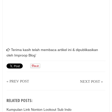
Cara membuat
cara membuat speaker aktif
speker aktif
aktif
elektronik
skema speker
Terima kasih telah membaca artikel ini & dipublikasikan
oleh
Improop Blog'
« PREV POST
NEXT POST »
RELATED POSTS:
Kumpulan Link Nonton Lookout Sub Indo