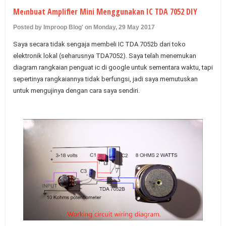
U
Membuat Amplifier Mini Menggunakan IC TDA 7052 DIY
Posted by Improop Blog' on Monday, 29 May 2017
Saya secara tidak sengaja membeli IC TDA 7052b dari toko
elektronik lokal (seharusnya TDA7052).
Saya telah menemukan
diagram rangkaian penguat ic di google untuk sementara waktu, tapi
sepertinya rangkaiannya tidak berfungsi, jadi saya memutuskan
untuk mengujinya dengan cara saya sendiri.