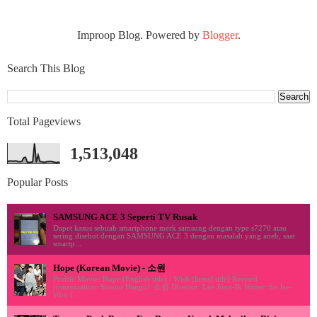
Improop Blog. Powered by
Blogger
.
Search This Blog
Total Pageviews
1,513,048
Popular Posts
SAMSUNG ACE 3 Seperti TV Rusak
Dapet kasus sebuah smartphone merk samsung dengan type s7270 atau
sering disebut dengan SAMSUNG ACE 3 dengan masalah yang aneh, saat
smartp...
Hope (Korean Movie) - 소원
Profile Movie: Hope (English title) / Wish (literal title) Revised
romanization: Sowon Hangul: 소원 Director: Lee Joon-Ik Writer: So Jae-
Won (...