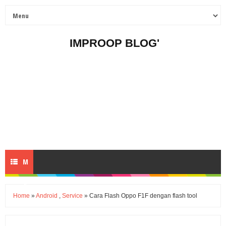
IMPROOP BLOG'
M
E
Home
»
Android
,
Service
» Cara Flash Oppo F1F dengan flash tool
N