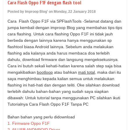
Cara Flash Oppo F1F dengan flash tool
U
Posted by Improop Blog' on Monday, 22 January 2018
Cara Flash Oppo F1F via SPFlashTools -
Selamat datang dan
jumpa kembali dengan improop Blog yang membahas tips-tips
cara flashing. Untuk cara flashing Oppo F1F ini tidak jauh
berbeda dengan lainnya karena hanya menggunakan sp
flashtool biasa Android lainnya. Sebelum anda melakukan
flashing ada kalanya anda harus membaca doa terlebih
dahulu, download firmware dan langsung mengeksekusinya.
Cara ini butuh sekali kehati-hatian karena salah step saja bisa
mengakibatkan
bootloop
atau bahkan
mati total
, maka dari itu
saya menghimbau kepada kalian semua untuk melakukan
flashing ini hati-hati dan dengan teliti. Oke silahkan download
terlebih dahulu bahan-bahan yang sudah saya siapkan
dibawah: Untuk tutorial tanpa menggunakan PC silahkan ikuti
Tutorialnya
Cara Flash Oppo F1F Tanpa PC
Bahan bahan yang perlu didownload
1. Firmware Oppo F1F
2. All USB ANDNROID Driver