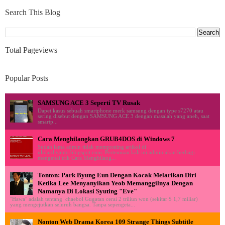
Search This Blog
Total Pageviews
Popular Posts
SAMSUNG ACE 3 Seperti TV Rusak
Dapet kasus sebuah smartphone merk samsung dengan type s7270 atau
sering disebut dengan SAMSUNG ACE 3 dengan masalah yang aneh, saat
smartp...
Cara Menghilangkan GRUB4DOS di Windows 7
Sudah lama admin tidak memposting artikel di
ululardiyanto.blogspot.com. Pertemuan kali ini admin akan berbagi
mengenai trik Cara Menghilang...
Tonton: Park Byung Eun Dengan Kocak Melarikan Diri
Ketika Lee Menyanyikan Yeob Memanggilnya Dengan
Namanya Di Lokasi Syuting "Eve"
"Hawa" adalah tentang chaebol Gugatan cerai 2 triliun won (sekitar $ 1,7 miliar)
yang mengejutkan seluruh bangsa. Tanpa sepengeta...
Nonton Web Drama Korea 109 Strange Things Subtitle