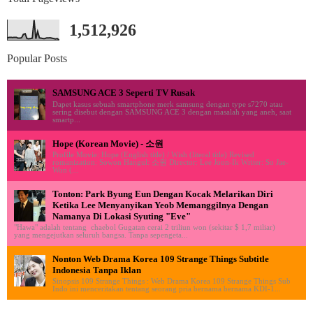
1,512,926
Popular Posts
SAMSUNG ACE 3 Seperti TV Rusak
Dapet kasus sebuah smartphone merk samsung dengan type s7270 atau
sering disebut dengan SAMSUNG ACE 3 dengan masalah yang aneh, saat
smartp...
Hope (Korean Movie) - 소원
Profile Movie: Hope (English title) / Wish (literal title) Revised
romanization: Sowon Hangul: 소원 Director: Lee Joon-Ik Writer: So Jae-
Won (...
Tonton: Park Byung Eun Dengan Kocak Melarikan Diri
Ketika Lee Menyanyikan Yeob Memanggilnya Dengan
Namanya Di Lokasi Syuting "Eve"
"Hawa" adalah tentang chaebol Gugatan cerai 2 triliun won (sekitar $ 1,7 miliar)
yang mengejutkan seluruh bangsa. Tanpa sepengeta...
Nonton Web Drama Korea 109 Strange Things Subtitle
Indonesia Tanpa Iklan
Sinopsis 109 Strange Things : Web Drama Korea 109 Strange Things Sub
Indo ini menceritakan tentang seorang pria bernama bernama KDI-1...