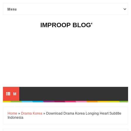
IMPROOP BLOG'
M
E
Home
»
Drama Korea
» Download Drama Korea Longing Heart Subtitle
Indonesia
N