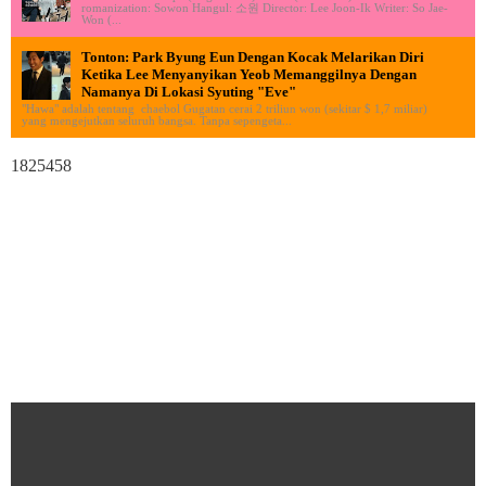
romanization: Sowon Hangul: 소원 Director: Lee Joon-Ik Writer: So Jae-
Won (...
Tonton: Park Byung Eun Dengan Kocak Melarikan Diri
Ketika Lee Menyanyikan Yeob Memanggilnya Dengan
Namanya Di Lokasi Syuting "Eve"
"Hawa" adalah tentang chaebol Gugatan cerai 2 triliun won (sekitar $ 1,7 miliar)
yang mengejutkan seluruh bangsa. Tanpa sepengeta...
1825458