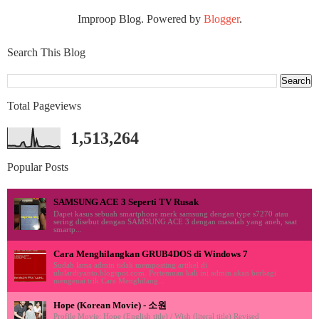
Improop Blog. Powered by
Blogger
.
Search This Blog
Total Pageviews
1,513,264
Popular Posts
SAMSUNG ACE 3 Seperti TV Rusak
Dapet kasus sebuah smartphone merk samsung dengan type s7270 atau
sering disebut dengan SAMSUNG ACE 3 dengan masalah yang aneh, saat
smartp...
Cara Menghilangkan GRUB4DOS di Windows 7
Sudah lama admin tidak memposting artikel di
ululardiyanto.blogspot.com. Pertemuan kali ini admin akan berbagi
mengenai trik Cara Menghilang...
Hope (Korean Movie) - 소원
Profile Movie: Hope (English title) / Wish (literal title) Revised