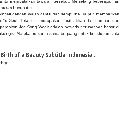
itu membatalkan tawaran tersebut. Menjelang beberapa hari
emukan bunuh diri.
ir kembali dengan wajah cantik dan sempurna. Ia pun memberikan
e Seul. Tetapi itu merupakan hasil latihan dan bantuan dari
iperankan Joo Sang Wook adalah pewaris perusahaan besar di
sikologis. Mereka bersama-sama berjuang untuk kehidupan cinta
irth of a Beauty Subtitle Indonesia :
540p