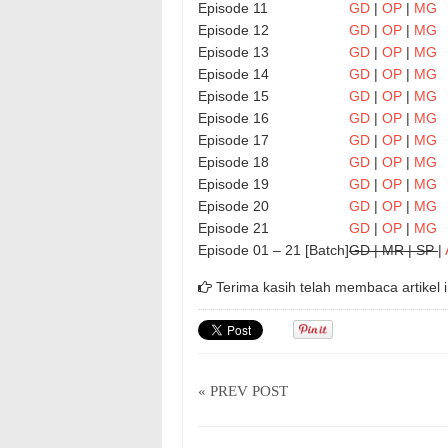
Episode 11
GD
|
OP
|
MG
Episode 12
GD
|
OP
|
MG
Episode 13
GD
|
OP
|
MG
Episode 14
GD
|
OP
|
MG
Episode 15
GD
|
OP
|
MG
Episode 16
GD
|
OP
|
MG
Episode 17
GD
|
OP
|
MG
Episode 18
GD
|
OP
|
MG
Episode 19
GD
|
OP
|
MG
Episode 20
GD
|
OP
|
MG
Episode 21
GD
|
OP
|
MG
Episode 01 – 21 [Batch]
GD | MR | SP
|
Terima kasih telah membaca artikel i
« PREV POST