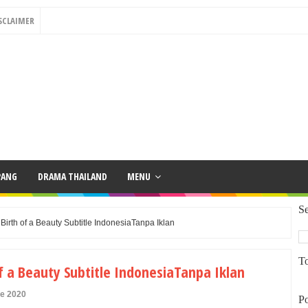
SCLAIMER
PANG
DRAMA THAILAND
MENU
Se
rth of a Beauty Subtitle IndonesiaTanpa Iklan
To
 a Beauty Subtitle IndonesiaTanpa Iklan
ne 2020
Po