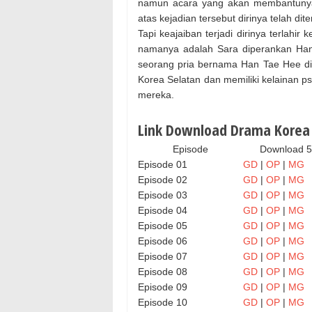
namun acara yang akan membantunya 
atas kejadian tersebut dirinya telah dit
Tapi keajaiban terjadi dirinya terlah
namanya adalah Sara diperankan Han Y
seorang pria bernama Han Tae Hee d
Korea Selatan dan memiliki kelainan p
mereka.
Link Download Drama Korea B
Episode
Download 
Episode 01
GD
|
OP
|
MG
Episode 02
GD
|
OP
|
MG
Episode 03
GD
|
OP
|
MG
Episode 04
GD
|
OP
|
MG
Episode 05
GD
|
OP
|
MG
Episode 06
GD
|
OP
|
MG
Episode 07
GD
|
OP
|
MG
Episode 08
GD
|
OP
|
MG
Episode 09
GD
|
OP
|
MG
Episode 10
GD
|
OP
|
MG