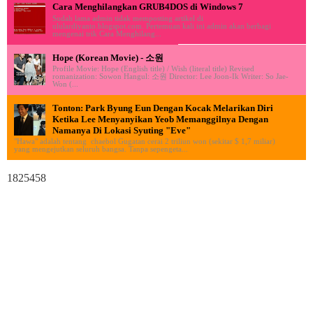
Cara Menghilangkan GRUB4DOS di Windows 7
Sudah lama admin tidak memposting artikel di
ululardiyanto.blogspot.com. Pertemuan kali ini admin akan berbagi
mengenai trik Cara Menghilang...
Hope (Korean Movie) - 소원
Profile Movie: Hope (English title) / Wish (literal title) Revised
romanization: Sowon Hangul: 소원 Director: Lee Joon-Ik Writer: So Jae-
Won (...
Tonton: Park Byung Eun Dengan Kocak Melarikan Diri
Ketika Lee Menyanyikan Yeob Memanggilnya Dengan
Namanya Di Lokasi Syuting "Eve"
"Hawa" adalah tentang chaebol Gugatan cerai 2 triliun won (sekitar $ 1,7 miliar)
yang mengejutkan seluruh bangsa. Tanpa sepengeta...
1825458