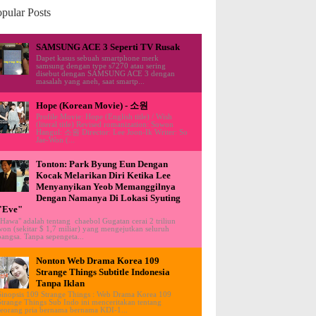
pular Posts
SAMSUNG ACE 3 Seperti TV Rusak
Dapet kasus sebuah smartphone merk
samsung dengan type s7270 atau sering
disebut dengan SAMSUNG ACE 3 dengan
masalah yang aneh, saat smartp...
Hope (Korean Movie) - 소원
Profile Movie: Hope (English title) / Wish
(literal title) Revised romanization: Sowon
Hangul: 소원 Director: Lee Joon-Ik Writer: So
Jae-Won (...
Tonton: Park Byung Eun Dengan
Kocak Melarikan Diri Ketika Lee
Menyanyikan Yeob Memanggilnya
Dengan Namanya Di Lokasi Syuting
"Eve"
"Hawa" adalah tentang chaebol Gugatan cerai 2 triliun
won (sekitar $ 1,7 miliar) yang mengejutkan seluruh
bangsa. Tanpa sepengeta...
Nonton Web Drama Korea 109
Strange Things Subtitle Indonesia
Tanpa Iklan
Sinopsis 109 Strange Things : Web Drama Korea 109
Strange Things Sub Indo ini menceritakan tentang
seorang pria bernama bernama KDI-1...