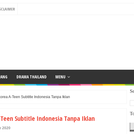
SCLAIMER
PANG
DRAMA THAILAND
MENU
Se
ea A-Teen Subtitle Indonesia Tanpa Iklan
To
een Subtitle Indonesia Tanpa Iklan
e 2020