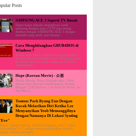
pular Posts
SAMSUNG ACE 3 Seperti TV Rusak
Dapet kasus sebuah smartphone merk
samsung dengan type s7270 atau sering
disebut dengan SAMSUNG ACE 3 dengan
masalah yang aneh, saat smartp...
Cara Menghilangkan GRUB4DOS di
Windows 7
Sudah lama admin tidak memposting artikel
di ululardiyanto.blogspot.com. Pertemuan kali
ini admin akan berbagi mengenai trik Cara
Menghilang...
Hope (Korean Movie) - 소원
Profile Movie: Hope (English title) / Wish
(literal title) Revised romanization: Sowon
Hangul: 소원 Director: Lee Joon-Ik Writer: So
Jae-Won (...
Tonton: Park Byung Eun Dengan
Kocak Melarikan Diri Ketika Lee
Menyanyikan Yeob Memanggilnya
Dengan Namanya Di Lokasi Syuting
"Eve"
"Hawa" adalah tentang chaebol Gugatan cerai 2 triliun
won (sekitar $ 1,7 miliar) yang mengejutkan seluruh
bangsa. Tanpa sepengeta...