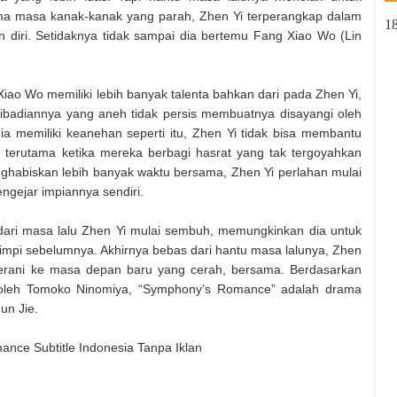
ma masa kanak-kanak yang parah, Zhen Yi terperangkap dalam
1
n diri. Setidaknya tidak sampai dia bertemu Fang Xiao Wo (Lin
Xiao Wo memiliki lebih banyak talenta bahkan dari pada Zhen Yi,
ribadiannya yang aneh tidak persis membuatnya disayangi oleh
ia memiliki keanehan seperti itu, Zhen Yi tidak bisa membantu
o, terutama ketika mereka berbagi hasrat yang tak tergoyahkan
ghabiskan lebih banyak waktu bersama, Zhen Yi perlahan mulai
gejar impiannya sendiri.
 dari masa lalu Zhen Yi mulai sembuh, memungkinkan dia untuk
mimpi sebelumnya. Akhirnya bebas dari hantu masa lalunya, Zhen
rani ke masa depan baru yang cerah, bersama. Berdasarkan
oleh Tomoko Ninomiya, “Symphony’s Romance” adalah drama
un Jie.
ce Subtitle Indonesia Tanpa Iklan