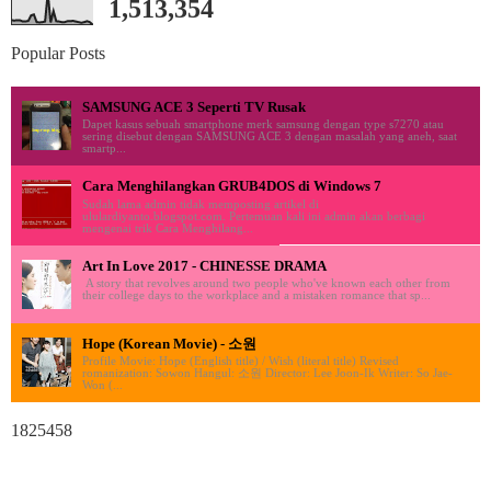
1,513,354
Popular Posts
SAMSUNG ACE 3 Seperti TV Rusak
Dapet kasus sebuah smartphone merk samsung dengan type s7270 atau
sering disebut dengan SAMSUNG ACE 3 dengan masalah yang aneh, saat
smartp...
Cara Menghilangkan GRUB4DOS di Windows 7
Sudah lama admin tidak memposting artikel di
ululardiyanto.blogspot.com. Pertemuan kali ini admin akan berbagi
mengenai trik Cara Menghilang...
Art In Love 2017 - CHINESSE DRAMA
A story that revolves around two people who've known each other from
their college days to the workplace and a mistaken romance that sp...
Hope (Korean Movie) - 소원
Profile Movie: Hope (English title) / Wish (literal title) Revised
romanization: Sowon Hangul: 소원 Director: Lee Joon-Ik Writer: So Jae-
Won (...
1825458