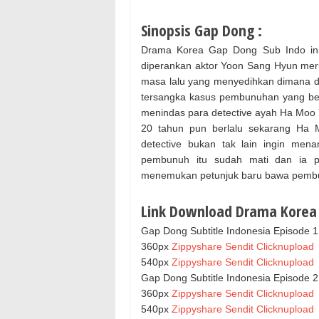
Sinopsis Gap Dong :
Drama Korea Gap Dong Sub Indo ini
diperankan aktor Yoon Sang Hyun meru
masa lalu yang menyedihkan dimana di
tersangka kasus pembunuhan yang be
menindas para detective ayah Ha Moo 
20 tahun pun berlalu sekarang Ha M
detective bukan tak lain ingin me
pembunuh itu sudah mati dan ia pu
menemukan petunjuk baru bawa pembun
Link Download Drama Korea 
Gap Dong Subtitle Indonesia Episode 1
360px
Zippyshare
Sendit
Clicknupload
540px
Zippyshare
Sendit
Clicknupload
Gap Dong Subtitle Indonesia Episode 2
360px
Zippyshare
Sendit
Clicknupload
540px
Zippyshare
Sendit
Clicknupload