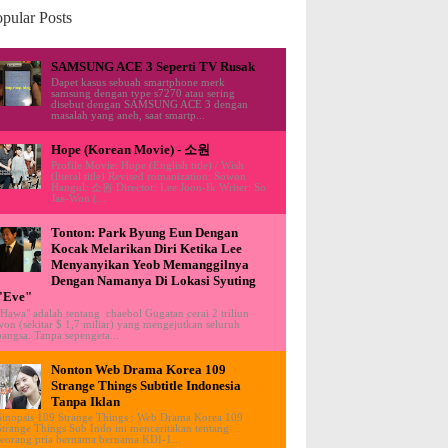
pular Posts
SAMSUNG ACE 3 Seperti TV Rusak
Dapet kasus sebuah smartphone merk
samsung dengan type s7270 atau sering
disebut dengan SAMSUNG ACE 3 dengan
masalah yang aneh, saat smartp...
Hope (Korean Movie) - 소원
Profile Movie: Hope (English title) / Wish
(literal title) Revised romanization: Sowon
Hangul: 소원 Director: Lee Joon-Ik Writer: So
Jae-Won (...
Tonton: Park Byung Eun Dengan
Kocak Melarikan Diri Ketika Lee
Menyanyikan Yeob Memanggilnya
Dengan Namanya Di Lokasi Syuting
"Eve"
"Hawa" adalah tentang chaebol Gugatan cerai 2 triliun
won (sekitar $ 1,7 miliar) yang mengejutkan seluruh
bangsa. Tanpa sepengeta...
Nonton Web Drama Korea 109
Strange Things Subtitle Indonesia
Tanpa Iklan
Sinopsis 109 Strange Things : Web Drama Korea 109
Strange Things Sub Indo ini menceritakan tentang
seorang pria bernama bernama KDI-1...