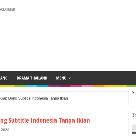
SCLAIMER
PANG
DRAMA THAILAND
MENU
Se
ap Dong Subtitle Indonesia Tanpa Iklan
To
g Subtitle Indonesia Tanpa Iklan
y 2020