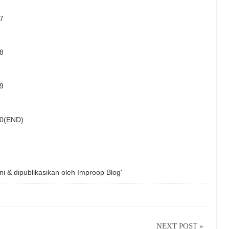
17
18
19
20(END)
ni & dipublikasikan oleh
Improop Blog'
NEXT POST »