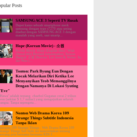
pular Posts
SAMSUNG ACE 3 Seperti TV Rusak
Dapet kasus sebuah smartphone merk
samsung dengan type s7270 atau sering
disebut dengan SAMSUNG ACE 3 dengan
masalah yang aneh, saat smartp...
Hope (Korean Movie) - 소원
Profile Movie: Hope (English title) / Wish
(literal title) Revised romanization: Sowon
Hangul: 소원 Director: Lee Joon-Ik Writer: So
Jae-Won (...
Tonton: Park Byung Eun Dengan
Kocak Melarikan Diri Ketika Lee
Menyanyikan Yeob Memanggilnya
Dengan Namanya Di Lokasi Syuting
"Eve"
"Hawa" adalah tentang chaebol Gugatan cerai 2 triliun
won (sekitar $ 1,7 miliar) yang mengejutkan seluruh
bangsa. Tanpa sepengeta...
Nonton Web Drama Korea 109
Strange Things Subtitle Indonesia
Tanpa Iklan
Sinopsis 109 Strange Things : Web Drama Korea 109
Strange Things Sub Indo ini menceritakan tentang
seorang pria bernama bernama KDI-1...