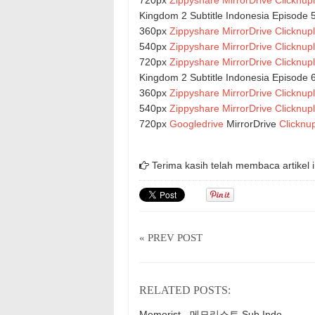
Kingdom 2 Subtitle Indonesia Episode 
360px
Zippyshare
MirrorDrive
Clicknup
540px
Zippyshare
MirrorDrive
Clicknup
720px
Zippyshare
MirrorDrive
Clicknup
Kingdom 2 Subtitle Indonesia Episode
360px
Zippyshare
MirrorDrive
Clicknup
540px
Zippyshare
MirrorDrive
Clicknup
720px
Googledrive
MirrorDrive
Clicknu
Terima kasih telah membaca artikel i
« PREV POST
RELATED POSTS:
Memorist - 메모리스트 Sub Indo