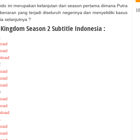
o ini merupakan kelanjutan dari season pertama dimana Putra
1
naran yang terjadi diseluruh negerinya dan menyelidiki kasus
ia selanjutnya ?
Kingdom Season 2 Subtitle Indonesia :
1
load
load
pload
2
load
load
load
3
load
load
pload
4
load
load
load