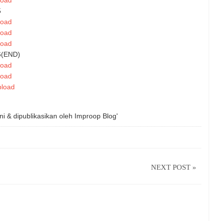
5
load
load
load
 6(END)
load
load
pload
ni & dipublikasikan oleh
Improop Blog'
NEXT POST »