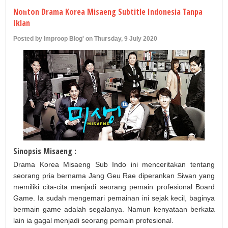
U
Nonton Drama Korea Misaeng Subtitle Indonesia Tanpa
Iklan
Posted by Improop Blog' on Thursday, 9 July 2020
Sinopsis Misaeng :
Drama Korea Misaeng Sub Indo ini menceritakan tentang
seorang pria bernama Jang Geu Rae diperankan Siwan yang
memiliki cita-cita menjadi seorang pemain profesional Board
Game. Ia sudah mengemari pemainan ini sejak kecil, baginya
bermain game adalah segalanya. Namun kenyataan berkata
lain ia gagal menjadi seorang pemain profesional.