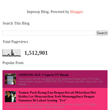
Improop Blog. Powered by
Blogger
.
Search This Blog
Total Pageviews
1,512,901
Popular Posts
SAMSUNG ACE 3 Seperti TV Rusak
Dapet kasus sebuah smartphone merk samsung dengan type s7270 atau
sering disebut dengan SAMSUNG ACE 3 dengan masalah yang aneh, saat
smartp...
Tonton: Park Byung Eun Dengan Kocak Melarikan Diri
Ketika Lee Menyanyikan Yeob Memanggilnya Dengan
Namanya Di Lokasi Syuting "Eve"
"Hawa" adalah tentang chaebol Gugatan cerai 2 triliun won (sekitar $ 1,7 miliar)
yang mengejutkan seluruh bangsa. Tanpa sepengeta...