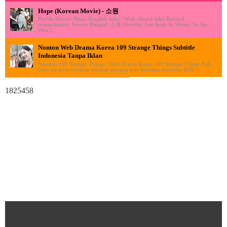
Hope (Korean Movie) - 소원
Profile Movie: Hope (English title) / Wish (literal title) Revised
romanization: Sowon Hangul: 소원 Director: Lee Joon-Ik Writer: So Jae-
Won (...
Nonton Web Drama Korea 109 Strange Things Subtitle
Indonesia Tanpa Iklan
Sinopsis 109 Strange Things : Web Drama Korea 109 Strange Things Sub
Indo ini menceritakan tentang seorang pria bernama bernama KDI-1...
1825458