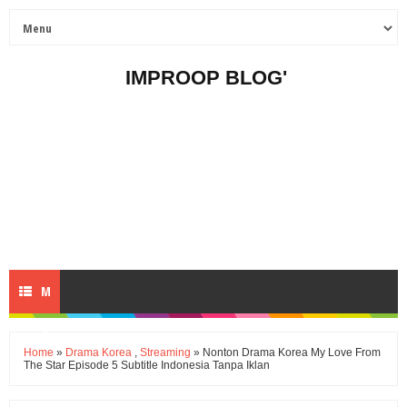
IMPROOP BLOG'
M
E
Home
»
Drama Korea
,
Streaming
» Nonton Drama Korea My Love From
The Star Episode 5 Subtitle Indonesia Tanpa Iklan
N