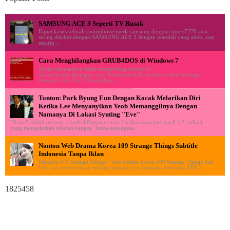
SAMSUNG ACE 3 Seperti TV Rusak
Dapet kasus sebuah smartphone merk samsung dengan type s7270 atau
sering disebut dengan SAMSUNG ACE 3 dengan masalah yang aneh, saat
smartp...
Cara Menghilangkan GRUB4DOS di Windows 7
Sudah lama admin tidak memposting artikel di
ululardiyanto.blogspot.com. Pertemuan kali ini admin akan berbagi
mengenai trik Cara Menghilang...
Tonton: Park Byung Eun Dengan Kocak Melarikan Diri
Ketika Lee Menyanyikan Yeob Memanggilnya Dengan
Namanya Di Lokasi Syuting "Eve"
"Hawa" adalah tentang chaebol Gugatan cerai 2 triliun won (sekitar $ 1,7 miliar)
yang mengejutkan seluruh bangsa. Tanpa sepengeta...
Nonton Web Drama Korea 109 Strange Things Subtitle
Indonesia Tanpa Iklan
Sinopsis 109 Strange Things : Web Drama Korea 109 Strange Things Sub
Indo ini menceritakan tentang seorang pria bernama bernama KDI-1...
1825458