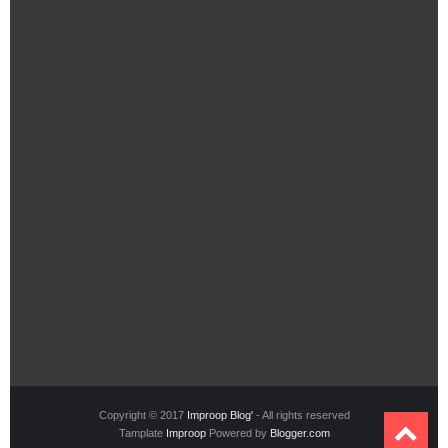
Copyright © 2017
Improop Blog'
- All rights reserved
Tamplate
Improop
Powered by
Blogger.com