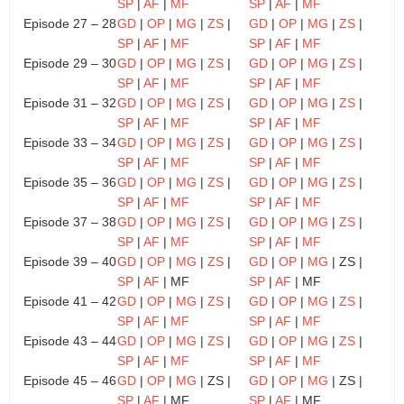
SP
|
AF
|
MF
SP
|
AF
|
MF
Episode 27 – 28
GD
|
OP
|
MG
|
ZS
|
GD
|
OP
|
MG
|
ZS
|
SP
|
AF
|
MF
SP
|
AF
|
MF
Episode 29 – 30
GD
|
OP
|
MG
|
ZS
|
GD
|
OP
|
MG
|
ZS
|
SP
|
AF
|
MF
SP
|
AF
|
MF
Episode 31 – 32
GD
|
OP
|
MG
|
ZS
|
GD
|
OP
|
MG
|
ZS
|
SP
|
AF
|
MF
SP
|
AF
|
MF
Episode 33 – 34
GD
|
OP
|
MG
|
ZS
|
GD
|
OP
|
MG
|
ZS
|
SP
|
AF
|
MF
SP
|
AF
|
MF
Episode 35 – 36
GD
|
OP
|
MG
|
ZS
|
GD
|
OP
|
MG
|
ZS
|
SP
|
AF
|
MF
SP
|
AF
|
MF
Episode 37 – 38
GD
|
OP
|
MG
|
ZS
|
GD
|
OP
|
MG
|
ZS
|
SP
|
AF
|
MF
SP
|
AF
|
MF
Episode 39 – 40
GD
|
OP
|
MG
|
ZS
|
GD
|
OP
|
MG
| ZS |
SP
|
AF
| MF
SP
|
AF
| MF
Episode 41 – 42
GD
|
OP
|
MG
|
ZS
|
GD
|
OP
|
MG
|
ZS
|
SP
|
AF
|
MF
SP
|
AF
|
MF
Episode 43 – 44
GD
|
OP
|
MG
|
ZS
|
GD
|
OP
|
MG
|
ZS
|
SP
|
AF
|
MF
SP
|
AF
|
MF
Episode 45 – 46
GD
|
OP
|
MG
| ZS |
GD
|
OP
|
MG
| ZS |
SP
|
AF
| MF
SP
|
AF
| MF