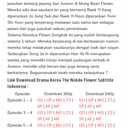
pasukan tentang jepang dan Joseon di Mung Bean Flower.
Mereka ada dua saudara tiri yang bernama Baek Yi Kang
diperankan Jo Jung Suk dan Baek Yi Hyun diperankan Yoon
Shi Yoon yang berperang melawan satu sama lain sebagai
petani dan juga pasukan sekutu penindasan.
Selama Revolusi Petani Donghak ini yang sudah berlangsung
selama 1 tahun. Mereka berperang di sisi berlawanan namun
mereka tetap melakukan saudaranya dengan baik dan sopan.
Sedangkan Song Ja In diperankan Han Ye Ri merupakan
wanita yang memiliki mimpi menjadi padangan terbaik di
Joseon, memiliki sifat berani dan juga tenang serta
berkarisma. Bagaimanakah kisah mereka selanjutnya ?
Link Download Drama Korea The Nokdu Flower Subtitle
Indonesia :
Episode
Download 360p
Download 540p
Episode 1 – 2
GD
|
OP
|
MG
|
ZS
|
GD
|
OP
|
MG
|
ZS
|
SP
|
AF
|
MF
SP
|
AF
|
MF
Episode 3 – 4
GD
|
OP
|
MG
|
ZS
|
GD
|
OP
|
MG
|
ZS
|
SP
|
AF
|
MF
SP
|
AF
|
MF
Episode 5 – 6
GD
|
OP
|
MG
|
ZS
|
GD
|
OP
|
MG
|
ZS
|