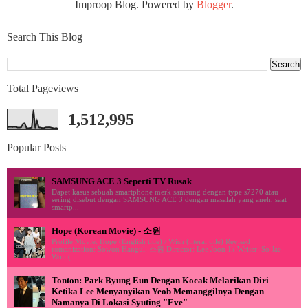
Improop Blog. Powered by
Blogger
.
Search This Blog
Total Pageviews
1,512,995
Popular Posts
SAMSUNG ACE 3 Seperti TV Rusak
Dapet kasus sebuah smartphone merk samsung dengan type s7270 atau
sering disebut dengan SAMSUNG ACE 3 dengan masalah yang aneh, saat
smartp...
Hope (Korean Movie) - 소원
Profile Movie: Hope (English title) / Wish (literal title) Revised
romanization: Sowon Hangul: 소원 Director: Lee Joon-Ik Writer: So Jae-
Won (...
Tonton: Park Byung Eun Dengan Kocak Melarikan Diri
Ketika Lee Menyanyikan Yeob Memanggilnya Dengan
Namanya Di Lokasi Syuting "Eve"