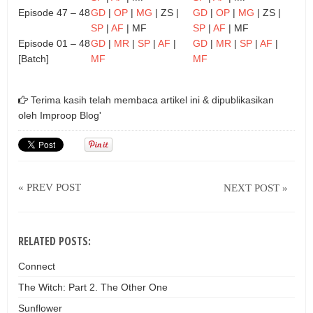
Episode 47 – 48
GD
|
OP
|
MG
| ZS |
GD
|
OP
|
MG
| ZS |
SP
|
AF
| MF
SP
|
AF
| MF
Episode 01 – 48
GD
|
MR
|
SP
|
AF
|
GD
|
MR
|
SP
|
AF
|
[Batch]
MF
MF
Terima kasih telah membaca artikel ini & dipublikasikan
oleh
Improop Blog'
« PREV POST
NEXT POST »
RELATED POSTS:
Connect
The Witch: Part 2. The Other One
Sunflower