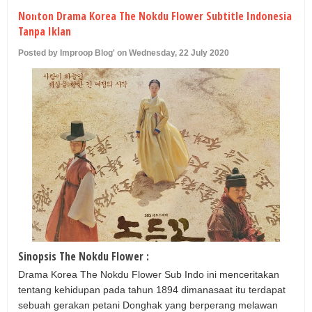
U
Nonton Drama Korea The Nokdu Flower Subtitle Indonesia
Tanpa Iklan
Posted by Improop Blog' on Wednesday, 22 July 2020
Sinopsis The Nokdu Flower :
Drama Korea The Nokdu Flower Sub Indo ini menceritakan
tentang kehidupan pada tahun 1894 dimanasaat itu terdapat
sebuah gerakan petani Donghak yang berperang melawan