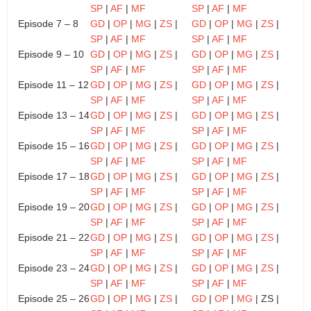
SP
|
AF
|
MF
SP
|
AF
|
MF
Episode 7 – 8
GD
|
OP
|
MG
|
ZS
|
GD
|
OP
|
MG
|
ZS
|
SP
|
AF
|
MF
SP
|
AF
|
MF
Episode 9 – 10
GD
|
OP
|
MG
|
ZS
|
GD
|
OP
|
MG
|
ZS
|
SP
|
AF
|
MF
SP
|
AF
|
MF
Episode 11 – 12
GD
|
OP
|
MG
|
ZS
|
GD
|
OP
|
MG
|
ZS
|
SP
|
AF
|
MF
SP
|
AF
|
MF
Episode 13 – 14
GD
|
OP
|
MG
|
ZS
|
GD
|
OP
|
MG
|
ZS
|
SP
|
AF
|
MF
SP
|
AF
|
MF
Episode 15 – 16
GD
|
OP
|
MG
|
ZS
|
GD
|
OP
|
MG
|
ZS
|
SP
|
AF
|
MF
SP
|
AF
|
MF
Episode 17 – 18
GD
|
OP
|
MG
|
ZS
|
GD
|
OP
|
MG
|
ZS
|
SP
|
AF
|
MF
SP
|
AF
|
MF
Episode 19 – 20
GD
|
OP
|
MG
|
ZS
|
GD
|
OP
|
MG
|
ZS
|
SP
|
AF
|
MF
SP
|
AF
|
MF
Episode 21 – 22
GD
|
OP
|
MG
|
ZS
|
GD
|
OP
|
MG
|
ZS
|
SP
|
AF
|
MF
SP
|
AF
|
MF
Episode 23 – 24
GD
|
OP
|
MG
|
ZS
|
GD
|
OP
|
MG
|
ZS
|
SP
|
AF
|
MF
SP
|
AF
|
MF
Episode 25 – 26
GD
|
OP
|
MG
|
ZS
|
GD
|
OP
|
MG
| ZS |