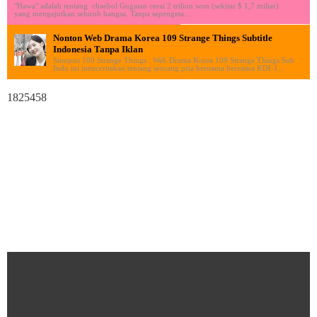
"Hawa" adalah tentang chaebol Gugatan cerai 2 triliun won (sekitar $ 1,7 miliar)
yang mengejutkan seluruh bangsa. Tanpa sepengeta...
Nonton Web Drama Korea 109 Strange Things Subtitle
Indonesia Tanpa Iklan
Sinopsis 109 Strange Things : Web Drama Korea 109 Strange Things Sub
Indo ini menceritakan tentang seorang pria bernama bernama KDI-1...
1825458