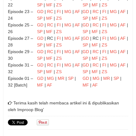
22
SP
|
MF
|
ZS
SP
|
MF
|
ZS
Episode 23 –
GD
|
RC
|
FI
|
MG
|
AF
|
GD
|
RC
|
FI
|
MG
|
AF
|
24
SP
|
MF
|
ZS
SP
|
MF
|
ZS
Episode 25 –
GD
|
RC
|
FI
|
MG
|
AF
|
GD
|
RC
|
FI
|
MG
|
AF
|
26
SP
|
MF
|
ZS
SP
|
MF
|
ZS
Episode 27 –
GD
| RC |
FI
|
MG
|
AF
|
GD
| RC |
FI
|
MG
|
AF
|
28
SP
|
MF
|
ZS
SP
|
MF
|
ZS
Episode 29 –
GD
|
RC
|
FI
|
MG
|
AF
|
GD
|
RC
|
FI
|
MG
|
AF
|
30
SP
|
MF
|
ZS
SP
|
MF
|
ZS
Episode 31 –
GD
|
RC
|
FI
|
MG
|
AF
|
GD
|
RC
|
FI
|
MG
|
AF
|
32
SP
|
MF
|
ZS
SP
|
MF
|
ZS
Episode 01 –
GD
|
MG
|
MR
|
SP
|
GD
|
MG
|
MR
|
SP
|
32 [Batch]
MF
|
AF
MF
|
AF
Terima kasih telah membaca artikel ini & dipublikasikan
oleh
Improop Blog'