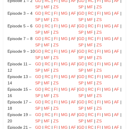
Episode 1 – 2
GD
|
RC
|
FI
|
MG
|
AF
|
GD
|
RC
|
FI
|
MG
|
AF
|
SP
|
MF
|
ZS
SP
|
MF
|
ZS
Episode 3 – 4
GD
|
RC
|
FI
|
MG
|
AF
|
GD
|
RC
|
FI
|
MG
|
AF
|
SP
|
MF
|
ZS
SP
|
MF
|
ZS
Episode 5 – 6
GD
|
RC
|
FI
|
MG
|
AF
|
GD
|
RC
|
FI
|
MG
|
AF
|
SP
|
MF
|
ZS
SP
|
MF
|
ZS
Episode 7 – 8
GD
|
RC
|
FI
|
MG
|
AF
|
GD
|
RC
|
FI
|
MG
|
AF
|
SP
|
MF
|
ZS
SP
|
MF
|
ZS
Episode 9 – 10
GD
|
RC
|
FI
|
MG
|
AF
|
GD
|
RC
|
FI
|
MG
|
AF
|
SP
|
MF
|
ZS
SP
|
MF
|
ZS
Episode 11 –
GD
|
RC
|
FI
|
MG
|
AF
|
GD
|
RC
|
FI
|
MG
|
AF
|
12
SP
|
MF
|
ZS
SP
|
MF
|
ZS
Episode 13 –
GD
|
RC
|
FI
|
MG
|
AF
|
GD
|
RC
|
FI
|
MG
|
AF
|
14
SP
|
MF
|
ZS
SP
|
MF
|
ZS
Episode 15 –
GD
|
RC
|
FI
|
MG
|
AF
|
GD
|
RC
|
FI
|
MG
|
AF
|
16
SP
|
MF
|
ZS
SP
|
MF
|
ZS
Episode 17 –
GD
|
RC
|
FI
|
MG
|
AF
|
GD
|
RC
|
FI
|
MG
|
AF
|
18
SP
|
MF
|
ZS
SP
|
MF
|
ZS
Episode 19 –
GD
|
RC
|
FI
|
MG
|
AF
|
GD
|
RC
|
FI
|
MG
|
AF
|
20
SP
|
MF
|
ZS
SP
|
MF
|
ZS
Episode 21 –
GD
|
RC
|
FI
|
MG
|
AF
|
GD
|
RC
|
FI
|
MG
|
AF
|