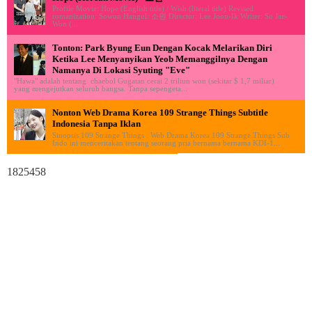
Profile Movie: Hope (English title) / Wish (literal title) Revised
romanization: Sowon Hangul: 소원 Director: Lee Joon-Ik Writer: So Jae-
Won (...
Tonton: Park Byung Eun Dengan Kocak Melarikan Diri
Ketika Lee Menyanyikan Yeob Memanggilnya Dengan
Namanya Di Lokasi Syuting "Eve"
"Hawa" adalah tentang chaebol Gugatan cerai 2 triliun won (sekitar $ 1,7 miliar)
yang mengejutkan seluruh bangsa. Tanpa sepengeta...
Nonton Web Drama Korea 109 Strange Things Subtitle
Indonesia Tanpa Iklan
Sinopsis 109 Strange Things : Web Drama Korea 109 Strange Things Sub
Indo ini menceritakan tentang seorang pria bernama bernama KDI-1...
1825458