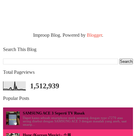
Improop Blog. Powered by
Blogger
.
Search This Blog
Total Pageviews
1,512,939
Popular Posts
SAMSUNG ACE 3 Seperti TV Rusak
Dapet kasus sebuah smartphone merk samsung dengan type s7270 atau
sering disebut dengan SAMSUNG ACE 3 dengan masalah yang aneh, saat
smartp...
Hope (Korean Movie) - 소원