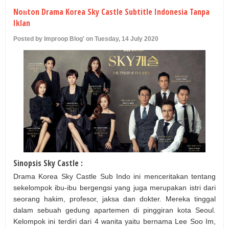
U
Nonton Drama Korea Sky Castle Subtitle Indonesia Tanpa
Iklan
Posted by Improop Blog' on Tuesday, 14 July 2020
Sinopsis Sky Castle :
Drama Korea Sky Castle Sub Indo ini menceritakan tentang
sekelompok ibu-ibu bergengsi yang juga merupakan istri dari
seorang hakim, profesor, jaksa dan dokter. Mereka tinggal
dalam sebuah gedung apartemen di pinggiran kota Seoul.
Kelompok ini terdiri dari 4 wanita yaitu bernama Lee Soo Im,