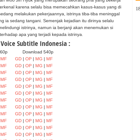
an Moo Jin Hyuk yang merupakan seorang pria yang bekerja
 terkenal karena selalu bisa memecahkan kasus-kasus yang di
1
sedang melakukan pekerjaannya, istrinya tiba-tiba meninggal
 ia sedang tangani. Semenjak kejadian itu dirinya selalu
lindungi istrinya, namun ia berjanji akan menemukan si
hadap apa yang terjadi kepada istrinya.
oice Subtitle Indonesia :
360p
Download 540p
|
MF
GD
|
OP
|
MG
|
MF
|
MF
GD
|
OP
|
MG
|
MF
|
MF
GD
|
OP
|
MG
|
MF
|
MF
GD
|
OP
|
MG
|
MF
|
MF
GD
|
OP
|
MG
|
MF
|
MF
GD
|
OP
|
MG
|
MF
|
MF
GD
|
OP
|
MG
|
MF
|
MF
GD
|
OP
|
MG
|
MF
|
MF
GD
|
OP
|
MG
|
MF
|
MF
GD
|
OP
|
MG
|
MF
|
MF
GD
|
OP
|
MG
|
MF
|
MF
GD
|
OP
|
MG
|
MF