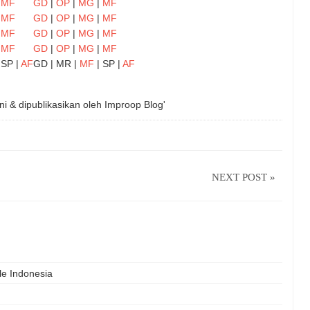
|
MF
GD
|
OP
|
MG
|
MF
|
MF
GD
|
OP
|
MG
|
MF
|
MF
GD
|
OP
|
MG
|
MF
|
MF
GD
|
OP
|
MG
|
MF
 SP |
AF
GD | MR |
MF
| SP |
AF
ni & dipublikasikan oleh
Improop Blog'
NEXT POST »
le Indonesia