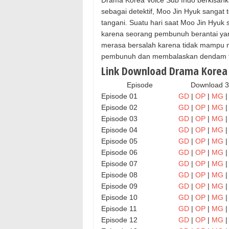
Drama Korea Voice Sub Indo berkisahk
sebagai detektif, Moo Jin Hyuk sangat
tangani. Suatu hari saat Moo Jin Hyuk 
karena seorang pembunuh berantai yang
merasa bersalah karena tidak mampu me
pembunuh dan membalaskan dendam ter
Link Download Drama Korea V
Episode
Download 
Episode 01
GD
|
OP
|
MG
Episode 02
GD
|
OP
|
MG
Episode 03
GD
|
OP
|
MG
Episode 04
GD
|
OP
|
MG
Episode 05
GD
|
OP
|
MG
Episode 06
GD
|
OP
|
MG
Episode 07
GD
|
OP
|
MG
Episode 08
GD
|
OP
|
MG
Episode 09
GD
|
OP
|
MG
Episode 10
GD
|
OP
|
MG
Episode 11
GD
|
OP
|
MG
Episode 12
GD
|
OP
|
MG