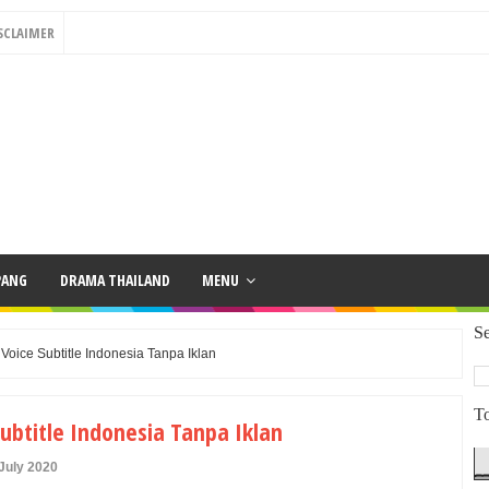
SCLAIMER
PANG
DRAMA THAILAND
MENU
Se
oice Subtitle Indonesia Tanpa Iklan
To
btitle Indonesia Tanpa Iklan
July 2020