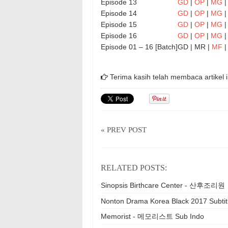
Episode 13
GD
|
OP
|
MG
Episode 14
GD
|
OP
|
MG
Episode 15
GD
|
OP
|
MG
Episode 16
GD
|
OP
|
MG
Episode 01 – 16 [Batch]
GD | MR |
MF
|
Terima kasih telah membaca artikel i
« PREV POST
RELATED POSTS:
Sinopsis Birthcare Center - 산후조리원
Nonton Drama Korea Black 2017 Subtit
Memorist - 메모리스트 Sub Indo