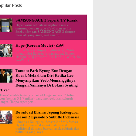
pular Posts
SAMSUNG ACE 3 Seperti TV Rusak
Dapet kasus sebuah smartphone merk
samsung dengan type s7270 atau sering
disebut dengan SAMSUNG ACE 3 dengan
masalah yang aneh, saat smartp...
Hope (Korean Movie) - 소원
Profile Movie: Hope (English title) / Wish
(literal title) Revised romanization: Sowon
Hangul: 소원 Director: Lee Joon-Ik Writer: So
Jae-Won (...
Tonton: Park Byung Eun Dengan
Kocak Melarikan Diri Ketika Lee
Menyanyikan Yeob Memanggilnya
Dengan Namanya Di Lokasi Syuting
"Eve"
"Hawa" adalah tentang chaebol Gugatan cerai 2 triliun
won (sekitar $ 1,7 miliar) yang mengejutkan seluruh
bangsa. Tanpa sepengeta...
Download Drama Jepang Kakegurui
Season 2 Episode 5 Subtitle Indonesia
Sinopsis Kakegurui Season 2 : SMA Swasta
Hyakkou merupakan sekolah formal
tradisional di mana banyak anak pebisnis dan
politikus yang kaya...