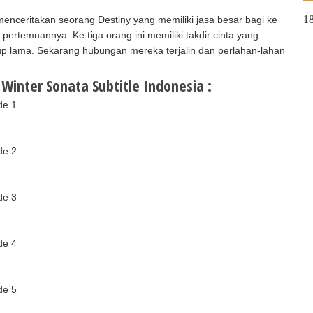
1
nceritakan seorang Destiny yang memiliki jasa besar bagi ke
pertemuannya. Ke tiga orang ini memiliki takdir cinta yang
up lama. Sekarang hubungan mereka terjalin dan perlahan-lahan
inter Sonata Subtitle Indonesia :
de 1
de 2
de 3
de 4
de 5