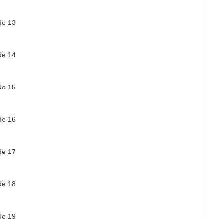
de 13
de 14
de 15
de 16
de 17
de 18
de 19