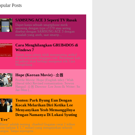
pular Posts
SAMSUNG ACE 3 Seperti TV Rusak
Dapet kasus sebuah smartphone merk
samsung dengan type s7270 atau sering
disebut dengan SAMSUNG ACE 3 dengan
masalah yang aneh, saat smartp...
Cara Menghilangkan GRUB4DOS di
Windows 7
Sudah lama admin tidak memposting artikel
di ululardiyanto.blogspot.com. Pertemuan kali
ini admin akan berbagi mengenai trik Cara
Menghilang...
Hope (Korean Movie) - 소원
Profile Movie: Hope (English title) / Wish
(literal title) Revised romanization: Sowon
Hangul: 소원 Director: Lee Joon-Ik Writer: So
Jae-Won (...
Tonton: Park Byung Eun Dengan
Kocak Melarikan Diri Ketika Lee
Menyanyikan Yeob Memanggilnya
Dengan Namanya Di Lokasi Syuting
"Eve"
"Hawa" adalah tentang chaebol Gugatan cerai 2 triliun
won (sekitar $ 1,7 miliar) yang mengejutkan seluruh
bangsa. Tanpa sepengeta...