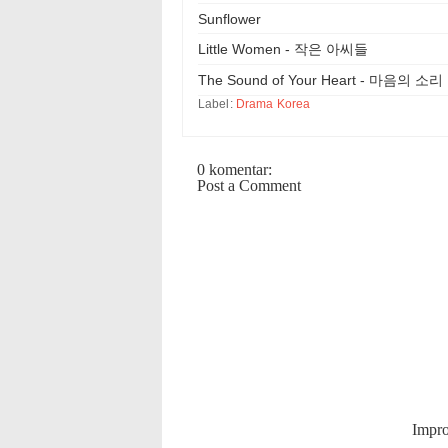
Sunflower
Little Women - 작은 아씨들
The Sound of Your Heart - 마음의 소리
Label:
Drama Korea
0 komentar:
Post a Comment
Impr