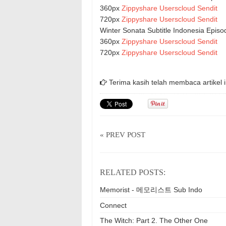
360px
Zippyshare
Userscloud
Sendit
720px
Zippyshare
Userscloud
Sendit
Winter Sonata Subtitle Indonesia Epis
360px
Zippyshare
Userscloud
Sendit
720px
Zippyshare
Userscloud
Sendit
Terima kasih telah membaca artikel i
« PREV POST
RELATED POSTS:
Memorist - 메모리스트 Sub Indo
Connect
The Witch: Part 2. The Other One