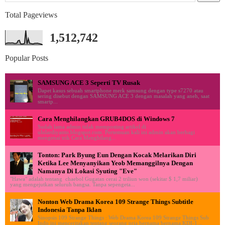
Total Pageviews
1,512,742
Popular Posts
SAMSUNG ACE 3 Seperti TV Rusak
Dapet kasus sebuah smartphone merk samsung dengan type s7270 atau
sering disebut dengan SAMSUNG ACE 3 dengan masalah yang aneh, saat
smartp...
Cara Menghilangkan GRUB4DOS di Windows 7
Sudah lama admin tidak memposting artikel di
ululardiyanto.blogspot.com. Pertemuan kali ini admin akan berbagi
mengenai trik Cara Menghilang...
Tonton: Park Byung Eun Dengan Kocak Melarikan Diri
Ketika Lee Menyanyikan Yeob Memanggilnya Dengan
Namanya Di Lokasi Syuting "Eve"
"Hawa" adalah tentang chaebol Gugatan cerai 2 triliun won (sekitar $ 1,7 miliar)
yang mengejutkan seluruh bangsa. Tanpa sepengeta...
Nonton Web Drama Korea 109 Strange Things Subtitle
Indonesia Tanpa Iklan
Sinopsis 109 Strange Things : Web Drama Korea 109 Strange Things Sub
Indo ini menceritakan tentang seorang pria bernama bernama KDI-1...