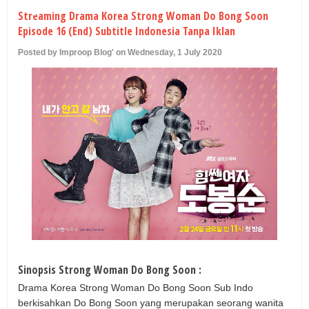
U
Streaming Drama Korea Strong Woman Do Bong Soon
Episode 16 (End) Subtitle Indonesia Tanpa Iklan
Posted by Improop Blog' on Wednesday, 1 July 2020
Sinopsis Strong Woman Do Bong Soon :
Drama Korea Strong Woman Do Bong Soon Sub Indo
berkisahkan Do Bong Soon yang merupakan seorang wanita