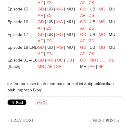
AF
|
ZS
AF
|
ZS
Episode 15
GD
| UB |
MG
| MU |
GD
| UB |
MG
| MU |
AF
|
ZS
AF
|
ZS
Episode 16
GD
| UB |
MG
| MU |
GD
| UB |
MG
| MU |
AF
|
ZS
AF
|
ZS
Episode 17
GD
| UB |
MG
| MU |
GD
| UB |
MG
| MU |
AF
|
ZS
AF
|
ZS
Episode 18 END
GD
| UB |
MG
| MU |
GD
| UB |
MG
| MU |
AF
|
ZS
AF
|
ZS
Episode 01 – 18
GD
|
MU
|
UC
|
UB
|
GD
|
MU
|
UC
|
UB
|
[Batch]
MR
|
AF
|
SP
MR |
AF
|
SP
Terima kasih telah membaca artikel ini & dipublikasikan
oleh
Improop Blog'
« PREV POST
NEXT POST »