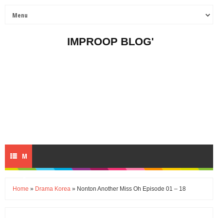
IMPROOP BLOG'
M
E
Home
»
Drama Korea
» Nonton Another Miss Oh Episode 01 – 18
N