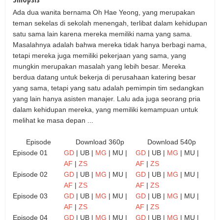
Ada dua wanita bernama Oh Hae Yeong, yang merupakan
teman sekelas di sekolah menengah, terlibat dalam kehidupan
satu sama lain karena mereka memiliki nama yang sama.
Masalahnya adalah bahwa mereka tidak hanya berbagi nama,
tetapi mereka juga memiliki pekerjaan yang sama, yang
mungkin merupakan masalah yang lebih besar. Mereka
berdua datang untuk bekerja di perusahaan katering besar
yang sama, tetapi yang satu adalah pemimpin tim sedangkan
yang lain hanya asisten manajer. Lalu ada juga seorang pria
dalam kehidupan mereka, yang memiliki kemampuan untuk
melihat ke masa depan ...
Episode
Download 360p
Download 540p
Episode 01
GD
| UB |
MG
| MU |
GD
| UB |
MG
| MU |
AF
|
ZS
AF
|
ZS
Episode 02
GD
| UB |
MG
| MU |
GD
| UB |
MG
| MU |
AF
|
ZS
AF
|
ZS
Episode 03
GD
| UB |
MG
| MU |
GD
| UB |
MG
| MU |
AF
|
ZS
AF
|
ZS
Episode 04
GD
| UB |
MG
| MU |
GD
| UB |
MG
| MU |