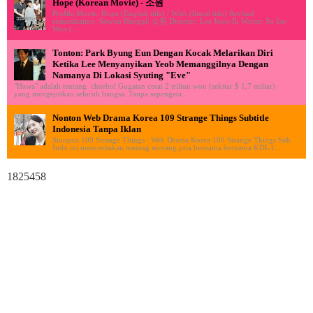
Hope (Korean Movie) - 소원
Profile Movie: Hope (English title) / Wish (literal title) Revised
romanization: Sowon Hangul: 소원 Director: Lee Joon-Ik Writer: So Jae-
Won (...
Tonton: Park Byung Eun Dengan Kocak Melarikan Diri
Ketika Lee Menyanyikan Yeob Memanggilnya Dengan
Namanya Di Lokasi Syuting "Eve"
"Hawa" adalah tentang chaebol Gugatan cerai 2 triliun won (sekitar $ 1,7 miliar)
yang mengejutkan seluruh bangsa. Tanpa sepengeta...
Nonton Web Drama Korea 109 Strange Things Subtitle
Indonesia Tanpa Iklan
Sinopsis 109 Strange Things : Web Drama Korea 109 Strange Things Sub
Indo ini menceritakan tentang seorang pria bernama bernama KDI-1...
1825458