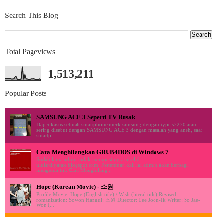
Search This Blog
Total Pageviews
1,513,211
Popular Posts
SAMSUNG ACE 3 Seperti TV Rusak
Dapet kasus sebuah smartphone merk samsung dengan type s7270 atau
sering disebut dengan SAMSUNG ACE 3 dengan masalah yang aneh, saat
smartp...
Cara Menghilangkan GRUB4DOS di Windows 7
Sudah lama admin tidak memposting artikel di
ululardiyanto.blogspot.com. Pertemuan kali ini admin akan berbagi
mengenai trik Cara Menghilang...
Hope (Korean Movie) - 소원
Profile Movie: Hope (English title) / Wish (literal title) Revised
romanization: Sowon Hangul: 소원 Director: Lee Joon-Ik Writer: So Jae-
Won (...