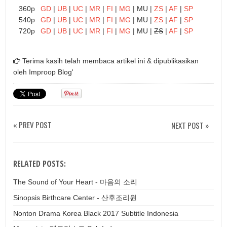
360p
GD
|
UB
|
UC
|
MR
|
FI
|
MG
| MU |
ZS
|
AF
|
SP
540p
GD
|
UB
|
UC
|
MR
|
FI
|
MG
| MU |
ZS
|
AF
|
SP
720p
GD
|
UB
|
UC
|
MR
|
FI
|
MG
| MU |
ZS
|
AF
|
SP
Terima kasih telah membaca artikel ini & dipublikasikan
oleh
Improop Blog'
« PREV POST
NEXT POST »
RELATED POSTS:
The Sound of Your Heart - 마음의 소리
Sinopsis Birthcare Center - 산후조리원
Nonton Drama Korea Black 2017 Subtitle Indonesia