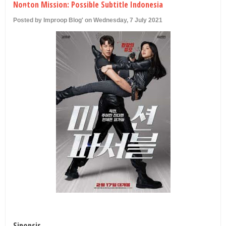
Nonton Mission: Possible Subtitle Indonesia
U
Posted by Improop Blog' on Wednesday, 7 July 2021
Sinopsis