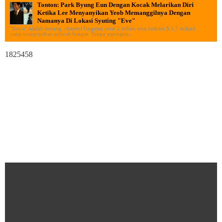
Tonton: Park Byung Eun Dengan Kocak Melarikan Diri
Ketika Lee Menyanyikan Yeob Memanggilnya Dengan
Namanya Di Lokasi Syuting "Eve"
"Hawa" adalah tentang chaebol Gugatan cerai 2 triliun won (sekitar $ 1,7 miliar)
yang mengejutkan seluruh bangsa. Tanpa sepengeta...
1825458