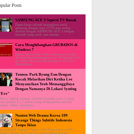
pular Posts
SAMSUNG ACE 3 Seperti TV Rusak
Dapet kasus sebuah smartphone merk
samsung dengan type s7270 atau sering
disebut dengan SAMSUNG ACE 3 dengan
masalah yang aneh, saat smartp...
Cara Menghilangkan GRUB4DOS di
Windows 7
Sudah lama admin tidak memposting artikel
di ululardiyanto.blogspot.com. Pertemuan kali
ini admin akan berbagi mengenai trik Cara
Menghilang...
Tonton: Park Byung Eun Dengan
Kocak Melarikan Diri Ketika Lee
Menyanyikan Yeob Memanggilnya
Dengan Namanya Di Lokasi Syuting
"Eve"
"Hawa" adalah tentang chaebol Gugatan cerai 2 triliun
won (sekitar $ 1,7 miliar) yang mengejutkan seluruh
bangsa. Tanpa sepengeta...
Nonton Web Drama Korea 109
Strange Things Subtitle Indonesia
Tanpa Iklan
Sinopsis 109 Strange Things : Web Drama Korea 109
Strange Things Sub Indo ini menceritakan tentang