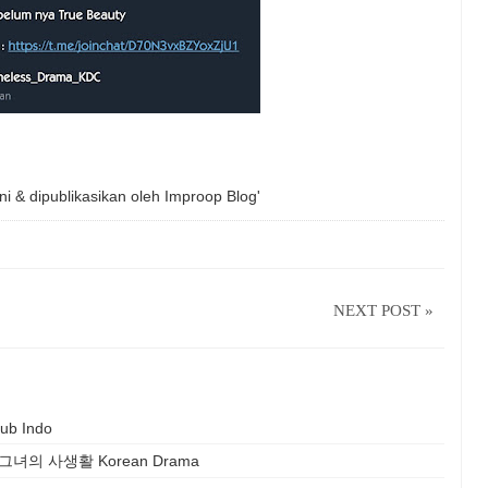
ni & dipublikasikan oleh
Improop Blog'
NEXT POST »
ub Indo
itle) - 그녀의 사생활 Korean Drama