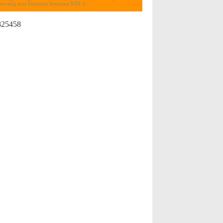
seorang pria bernama bernama KDI-1...
825458