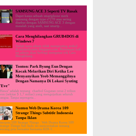
SAMSUNG ACE 3 Seperti TV Rusak
Dapet kasus sebuah smartphone merk
samsung dengan type s7270 atau sering
disebut dengan SAMSUNG ACE 3 dengan
masalah yang aneh, saat smartp...
Cara Menghilangkan GRUB4DOS di
Windows 7
Sudah lama admin tidak memposting artikel
di ululardiyanto.blogspot.com. Pertemuan kali
ini admin akan berbagi mengenai trik Cara
Menghilang...
Tonton: Park Byung Eun Dengan
Kocak Melarikan Diri Ketika Lee
Menyanyikan Yeob Memanggilnya
Dengan Namanya Di Lokasi Syuting
"Eve"
"Hawa" adalah tentang chaebol Gugatan cerai 2 triliun
won (sekitar $ 1,7 miliar) yang mengejutkan seluruh
bangsa. Tanpa sepengeta...
Nonton Web Drama Korea 109
Strange Things Subtitle Indonesia
Tanpa Iklan
Sinopsis 109 Strange Things : Web Drama Korea 109
Strange Things Sub Indo ini menceritakan tentang
seorang pria bernama bernama KDI-1...