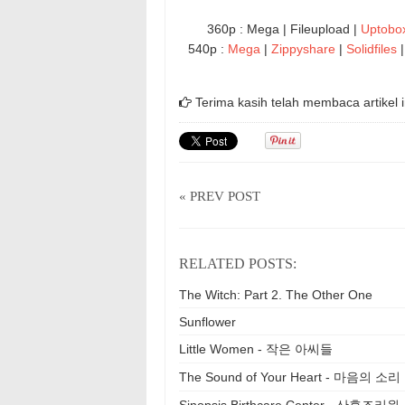
360p : Mega | Fileupload |
Uptobo
540p :
Mega
|
Zippyshare
|
Solidfiles
Terima kasih telah membaca artikel i
« PREV POST
RELATED POSTS:
The Witch: Part 2. The Other One
Sunflower
Little Women - 작은 아씨들
The Sound of Your Heart - 마음의 소리
Sinopsis Birthcare Center - 산후조리원