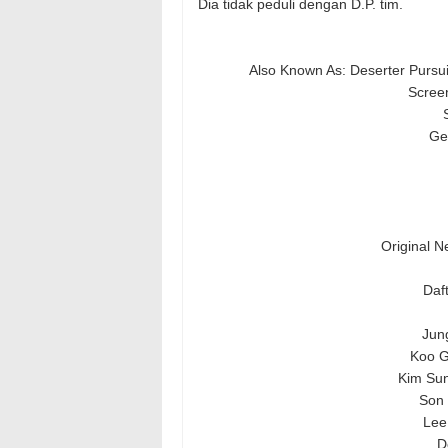
Dia tidak peduli dengan D.P. tim.
Also Known As: Deserter Pursu
Screen
Gen
Original Ne
Daf
Jun
Koo G
Kim Su
Son 
Lee
D