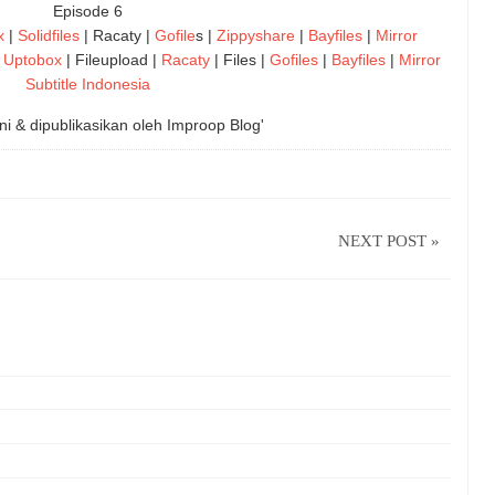
Episode 6
x
|
Solidfiles
| Racaty |
Gofile
s |
Zippyshare
|
Bayfiles
|
Mirror
|
Uptobox
| Fileupload |
Racaty
| Files |
Gofiles
|
Bayfiles
|
Mirror
Subtitle Indonesia
ni & dipublikasikan oleh
Improop Blog'
NEXT POST »