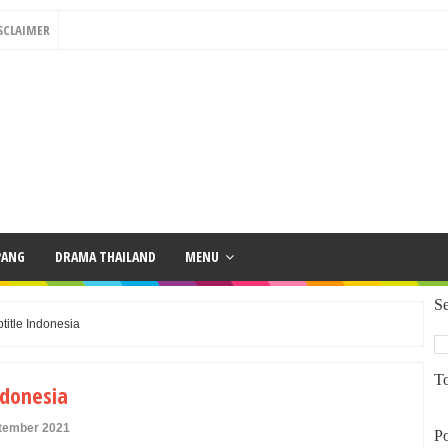
SCLAIMER
PANG
DRAMA THAILAND
MENU
Se
title Indonesia
To
ndonesia
ptember 2021
Po