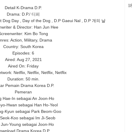
1
Detail K-Drama D.P.
Drama: D.P./ 디피
it Dog Day , Day of the Dog , D.P Gaeui Nal , D.P 개의 날
writer & Director: Han Jun Hee
Screenwriter: Kim Bo Tong
res: Action, Military, Drama
Country: South Korea
Episodes: 6
Aired: Aug 27, 2021
Aired On: Friday
twork: Netflix, Netflix, Netflix, Netflix
Duration: 50 min.
tar Pemain Drama Korea D.P.
Pemeran
g Hae-In sebagai An Joon-Ho
yo-Hwan sebagai Han Ho-Yeol
ng-Kyun sebagai Park Beom-Goo
Seok-Koo sebagai Im Ji-Seob
 Jun-Young sebagai Joon-Ho
ownload Drama Korea D.P.