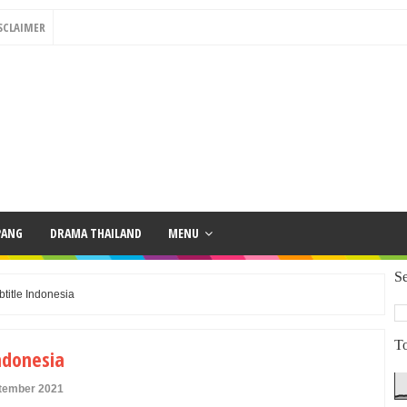
SCLAIMER
PANG
DRAMA THAILAND
MENU
Se
title Indonesia
To
ndonesia
ptember 2021