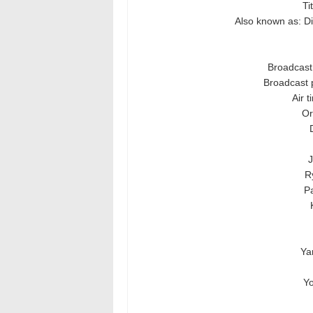
Ti
Also known as: D
Broadcast 
Broadcast 
Air 
Or
R
P
Ya
Yo