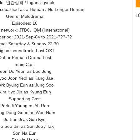
tle: 인간실격 / Ingansilgyeok
isqualified as a Human / No Longer Human
1
Genre: Melodrama
Episodes: 16
network: JTBC, iQiyi (international)
period: 2021-Sep-04 to 2021-???-??
time: Saturday & Sunday 22:30
iginal soundtrack: Lost OST
Daftar Pemain Drama Lost
main Cast
Jeon Do Yeon as Boo Jung
yoo Joon Yeol as Kang Jae
ark Byung Eun as Jung Soo
Kim Hyo Jin as Kyung Eun
Supporting Cast
Park Ji Young as Ah Ran
ng Dong Geun as Woo Nam
Jo Eun Ji as Sun Kyu
o Soo Bin as Sun Joo / Tak
Son Na Eun