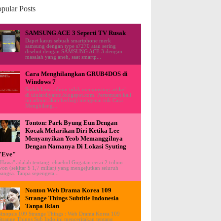
pular Posts
SAMSUNG ACE 3 Seperti TV Rusak
Dapet kasus sebuah smartphone merk
samsung dengan type s7270 atau sering
disebut dengan SAMSUNG ACE 3 dengan
masalah yang aneh, saat smartp...
Cara Menghilangkan GRUB4DOS di
Windows 7
Sudah lama admin tidak memposting artikel
di ululardiyanto.blogspot.com. Pertemuan kali
ini admin akan berbagi mengenai trik Cara
Menghilang...
Tonton: Park Byung Eun Dengan
Kocak Melarikan Diri Ketika Lee
Menyanyikan Yeob Memanggilnya
Dengan Namanya Di Lokasi Syuting
"Eve"
"Hawa" adalah tentang chaebol Gugatan cerai 2 triliun
won (sekitar $ 1,7 miliar) yang mengejutkan seluruh
bangsa. Tanpa sepengeta...
Nonton Web Drama Korea 109
Strange Things Subtitle Indonesia
Tanpa Iklan
Sinopsis 109 Strange Things : Web Drama Korea 109
Strange Things Sub Indo ini menceritakan tentang