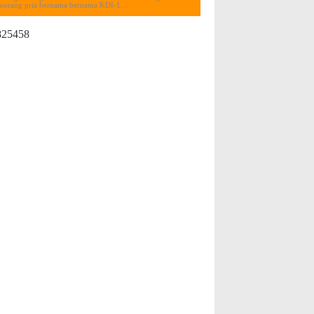
seorang pria bernama bernama KDI-1...
825458