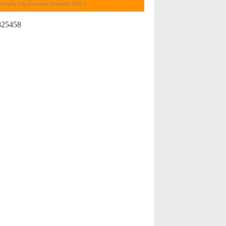
seorang pria bernama bernama KDI-1...
825458