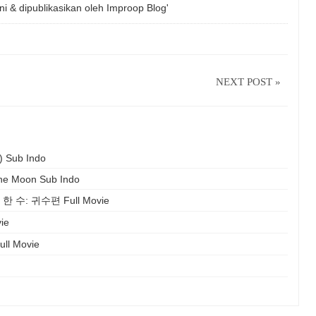
ni & dipublikasikan oleh
Improop Blog'
NEXT POST »
) Sub Indo
he Moon Sub Indo
신의 한 수: 귀수편 Full Movie
ie
l Movie