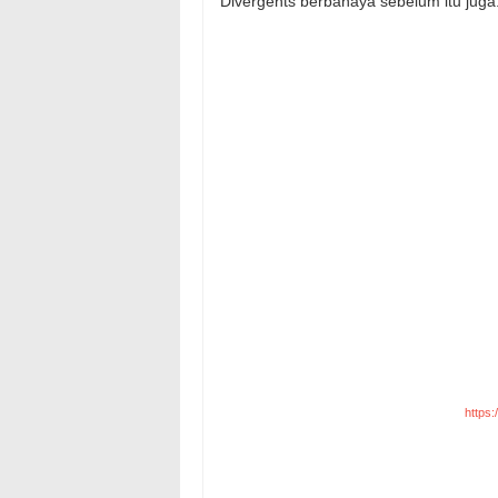
Divergents berbahaya sebelum itu juga
https: