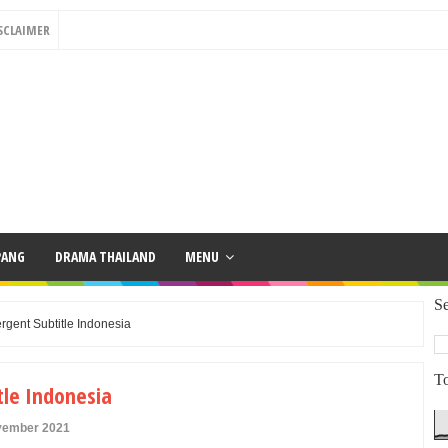
SCLAIMER
PANG
DRAMA THAILAND
MENU
Se
rgent Subtitle Indonesia
To
tle Indonesia
ovember 2021