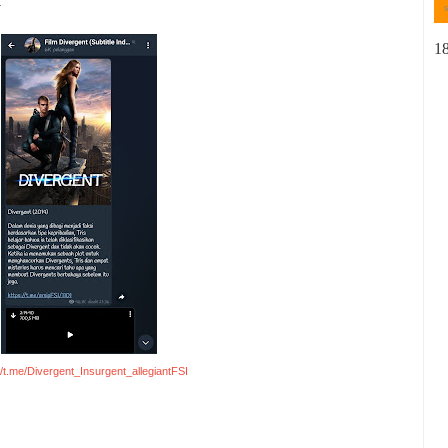
.
1
//t.me/Divergent_Insurgent_allegiantFSI