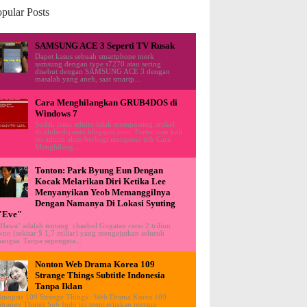
pular Posts
SAMSUNG ACE 3 Seperti TV Rusak
Dapet kasus sebuah smartphone merk
samsung dengan type s7270 atau sering
disebut dengan SAMSUNG ACE 3 dengan
masalah yang aneh, saat smartp...
Cara Menghilangkan GRUB4DOS di
Windows 7
Sudah lama admin tidak memposting artikel
di ululardiyanto.blogspot.com. Pertemuan kali
ini admin akan berbagi mengenai trik Cara
Menghilang...
Tonton: Park Byung Eun Dengan
Kocak Melarikan Diri Ketika Lee
Menyanyikan Yeob Memanggilnya
Dengan Namanya Di Lokasi Syuting
"Eve"
"Hawa" adalah tentang chaebol Gugatan cerai 2 triliun
won (sekitar $ 1,7 miliar) yang mengejutkan seluruh
bangsa. Tanpa sepengeta...
Nonton Web Drama Korea 109
Strange Things Subtitle Indonesia
Tanpa Iklan
Sinopsis 109 Strange Things : Web Drama Korea 109
Strange Things Sub Indo ini menceritakan tentang