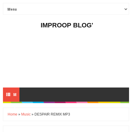
IMPROOP BLOG'
M
E
Home
»
Music
» DESPAIR REMIX MP3
N