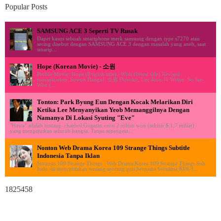
Popular Posts
SAMSUNG ACE 3 Seperti TV Rusak
Dapet kasus sebuah smartphone merk samsung dengan type s7270 atau
sering disebut dengan SAMSUNG ACE 3 dengan masalah yang aneh, saat
smartp...
Hope (Korean Movie) - 소원
Profile Movie: Hope (English title) / Wish (literal title) Revised
romanization: Sowon Hangul: 소원 Director: Lee Joon-Ik Writer: So Jae-
Won (...
Tonton: Park Byung Eun Dengan Kocak Melarikan Diri
Ketika Lee Menyanyikan Yeob Memanggilnya Dengan
Namanya Di Lokasi Syuting "Eve"
"Hawa" adalah tentang chaebol Gugatan cerai 2 triliun won (sekitar $ 1,7 miliar)
yang mengejutkan seluruh bangsa. Tanpa sepengeta...
Nonton Web Drama Korea 109 Strange Things Subtitle
Indonesia Tanpa Iklan
Sinopsis 109 Strange Things : Web Drama Korea 109 Strange Things Sub
Indo ini menceritakan tentang seorang pria bernama bernama KDI-1...
1825458