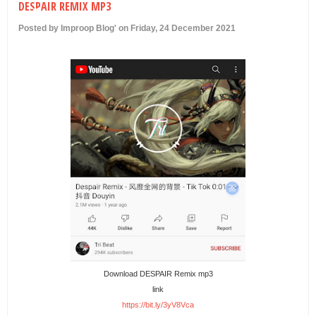
DESPAIR REMIX MP3
U
Posted by Improop Blog' on Friday, 24 December 2021
Download DESPAIR Remix mp3
link
https://bit.ly/3yV8Vca