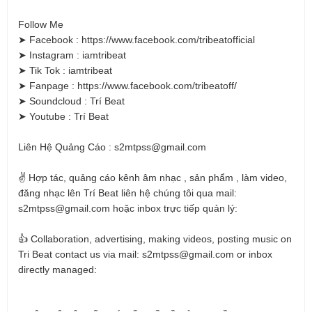
Follow Me
➤ Facebook : https://www.facebook.com/tribeatofficial
➤ Instagram : iamtribeat
➤ Tik Tok : iamtribeat
➤ Fanpage : https://www.facebook.com/tribeatoff/
➤ Soundcloud : Trí Beat
➤ Youtube : Trí Beat
Liên Hệ Quảng Cáo : s2mtpss@gmail.com
✌️ Hợp tác, quảng cáo kênh âm nhạc , sản phẩm , làm video,
đăng nhạc lên Trí Beat liên hệ chúng tôi qua mail:
s2mtpss@gmail.com hoặc inbox trực tiếp quản lý:
👍 Collaboration, advertising, making videos, posting music on
Tri Beat contact us via mail: s2mtpss@gmail.com or inbox
directly managed: