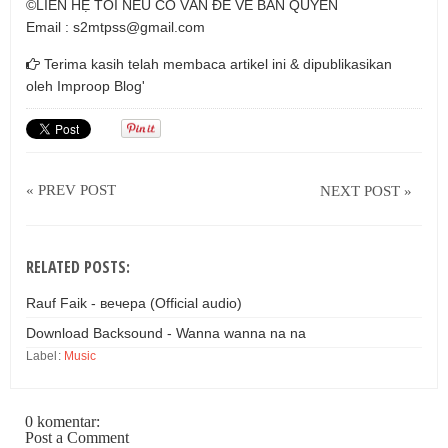
©LIÊN HỆ TÔI NẾU CÓ VẤN ĐỀ VỀ BẢN QUYỀN
Email : s2mtpss@gmail.com
Terima kasih telah membaca artikel ini & dipublikasikan
oleh
Improop Blog'
« PREV POST
NEXT POST »
RELATED POSTS:
Rauf Faik - вечера (Official audio)
Download Backsound - Wanna wanna na na
Label:
Music
0 komentar:
Post a Comment