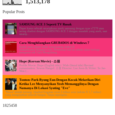
1,513,178
Popular Posts
SAMSUNG ACE 3 Seperti TV Rusak
Dapet kasus sebuah smartphone merk samsung dengan type s7270 atau
sering disebut dengan SAMSUNG ACE 3 dengan masalah yang aneh, saat
smartp...
Cara Menghilangkan GRUB4DOS di Windows 7
Sudah lama admin tidak memposting artikel di
ululardiyanto.blogspot.com. Pertemuan kali ini admin akan berbagi
mengenai trik Cara Menghilang...
Hope (Korean Movie) - 소원
Profile Movie: Hope (English title) / Wish (literal title) Revised
romanization: Sowon Hangul: 소원 Director: Lee Joon-Ik Writer: So Jae-
Won (...
Tonton: Park Byung Eun Dengan Kocak Melarikan Diri
Ketika Lee Menyanyikan Yeob Memanggilnya Dengan
Namanya Di Lokasi Syuting "Eve"
"Hawa" adalah tentang chaebol Gugatan cerai 2 triliun won (sekitar $ 1,7 miliar)
yang mengejutkan seluruh bangsa. Tanpa sepengeta...
1825458