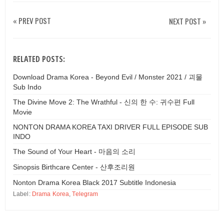
« PREV POST
NEXT POST »
RELATED POSTS:
Download Drama Korea - Beyond Evil / Monster 2021 / 괴물
Sub Indo
The Divine Move 2: The Wrathful - 신의 한 수: 귀수편 Full
Movie
NONTON DRAMA KOREA TAXI DRIVER FULL EPISODE SUB
INDO
The Sound of Your Heart - 마음의 소리
Sinopsis Birthcare Center - 산후조리원
Nonton Drama Korea Black 2017 Subtitle Indonesia
Label:
Drama Korea
,
Telegram