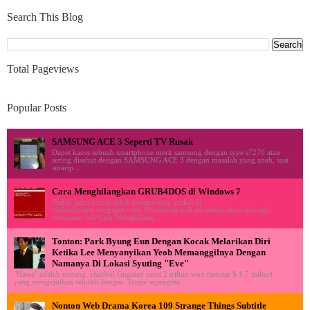
Search This Blog
Total Pageviews
Popular Posts
SAMSUNG ACE 3 Seperti TV Rusak
Dapet kasus sebuah smartphone merk samsung dengan type s7270 atau
sering disebut dengan SAMSUNG ACE 3 dengan masalah yang aneh, saat
smartp...
Cara Menghilangkan GRUB4DOS di Windows 7
Sudah lama admin tidak memposting artikel di
ululardiyanto.blogspot.com. Pertemuan kali ini admin akan berbagi
mengenai trik Cara Menghilang...
Tonton: Park Byung Eun Dengan Kocak Melarikan Diri
Ketika Lee Menyanyikan Yeob Memanggilnya Dengan
Namanya Di Lokasi Syuting "Eve"
"Hawa" adalah tentang chaebol Gugatan cerai 2 triliun won (sekitar $ 1,7 miliar)
yang mengejutkan seluruh bangsa. Tanpa sepengeta...
Nonton Web Drama Korea 109 Strange Things Subtitle