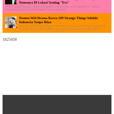
Namanya Di Lokasi Syuting "Eve"
"Hawa" adalah tentang chaebol Gugatan cerai 2 triliun won (sekitar $ 1,7 miliar)
yang mengejutkan seluruh bangsa. Tanpa sepengeta...
Nonton Web Drama Korea 109 Strange Things Subtitle
Indonesia Tanpa Iklan
Sinopsis 109 Strange Things : Web Drama Korea 109 Strange Things Sub
Indo ini menceritakan tentang seorang pria bernama bernama KDI-1...
1825458