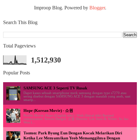
Improop Blog. Powered by
Blogger
.
Search This Blog
Total Pageviews
1,512,930
Popular Posts
SAMSUNG ACE 3 Seperti TV Rusak
Dapet kasus sebuah smartphone merk samsung dengan type s7270 atau
sering disebut dengan SAMSUNG ACE 3 dengan masalah yang aneh, saat
smartp...
Hope (Korean Movie) - 소원
Profile Movie: Hope (English title) / Wish (literal title) Revised
romanization: Sowon Hangul: 소원 Director: Lee Joon-Ik Writer: So Jae-
Won (...
Tonton: Park Byung Eun Dengan Kocak Melarikan Diri
Ketika Lee Menyanyikan Yeob Memanggilnya Dengan