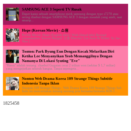
SAMSUNG ACE 3 Seperti TV Rusak
Dapet kasus sebuah smartphone merk samsung dengan type s7270 atau
sering disebut dengan SAMSUNG ACE 3 dengan masalah yang aneh, saat
smartp...
Hope (Korean Movie) - 소원
Profile Movie: Hope (English title) / Wish (literal title) Revised
romanization: Sowon Hangul: 소원 Director: Lee Joon-Ik Writer: So Jae-
Won (...
Tonton: Park Byung Eun Dengan Kocak Melarikan Diri
Ketika Lee Menyanyikan Yeob Memanggilnya Dengan
Namanya Di Lokasi Syuting "Eve"
"Hawa" adalah tentang chaebol Gugatan cerai 2 triliun won (sekitar $ 1,7 miliar)
yang mengejutkan seluruh bangsa. Tanpa sepengeta...
Nonton Web Drama Korea 109 Strange Things Subtitle
Indonesia Tanpa Iklan
Sinopsis 109 Strange Things : Web Drama Korea 109 Strange Things Sub
Indo ini menceritakan tentang seorang pria bernama bernama KDI-1...
1825458