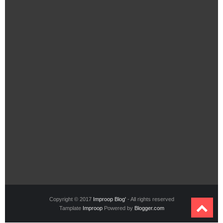
Copyright © 2017
Improop Blog'
- All rights reserved
Tamplate
Improop
Powered by
Blogger.com