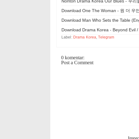
Nonton Drama Korea Our Blues - 
Download One The Woman - 원 더 우
Download Man Who Sets the Table (E
Download Drama Korea - Beyond Evil 
Label:
Drama Korea
,
Telegram
0 komentar:
Post a Comment
Impr