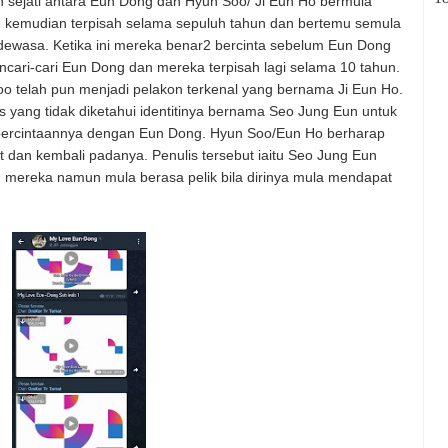
 sejati antara Eun Dong dan Hyun Soo/ Ji Eun Ho bermula
 kemudian terpisah selama sepuluh tahun dan bertemu semula
dewasa. Ketika ini mereka benar2 bercinta sebelum Eun Dong
ncari-cari Eun Dong dan mereka terpisah lagi selama 10 tahun.
o telah pun menjadi pelakon terkenal yang bernama Ji Eun Ho.
 yang tidak diketahui identitinya bernama Seo Jung Eun untuk
percintaannya dengan Eun Dong. Hyun Soo/Eun Ho berharap
dan kembali padanya. Penulis tersebut iaitu Seo Jung Eun
 mereka namun mula berasa pelik bila dirinya mula mendapat