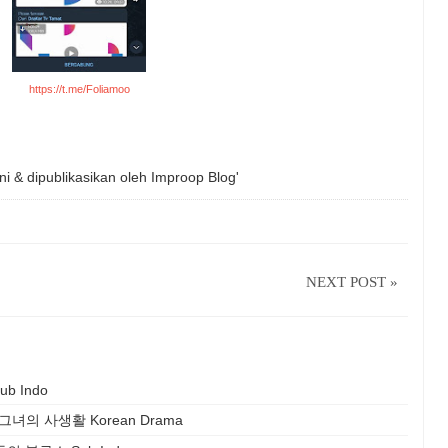
https://t.me/Foliamoo
ni & dipublikasikan oleh
Improop Blog'
NEXT POST »
ub Indo
itle) - 그녀의 사생활 Korean Drama