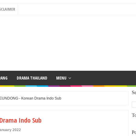
SCLAIMER
PANG
DRAMA THAILAND
MENU
Se
EUNDONG - Korean Drama Indo Sub
To
Drama Indo Sub
January 2022
Po