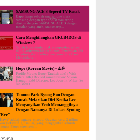
SAMSUNG ACE 3 Seperti TV Rusak
Dapet kasus sebuah smartphone merk
samsung dengan type s7270 atau sering
disebut dengan SAMSUNG ACE 3 dengan
masalah yang aneh, saat smartp...
Cara Menghilangkan GRUB4DOS di
Windows 7
Sudah lama admin tidak memposting artikel
di ululardiyanto.blogspot.com. Pertemuan kali
ini admin akan berbagi mengenai trik Cara
Menghilang...
Hope (Korean Movie) - 소원
Profile Movie: Hope (English title) / Wish
(literal title) Revised romanization: Sowon
Hangul: 소원 Director: Lee Joon-Ik Writer: So
Jae-Won (...
Tonton: Park Byung Eun Dengan
Kocak Melarikan Diri Ketika Lee
Menyanyikan Yeob Memanggilnya
Dengan Namanya Di Lokasi Syuting
"Eve"
"Hawa" adalah tentang chaebol Gugatan cerai 2 triliun
won (sekitar $ 1,7 miliar) yang mengejutkan seluruh
bangsa. Tanpa sepengeta...
825458