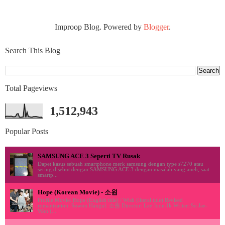
Improop Blog. Powered by
Blogger
.
Search This Blog
Total Pageviews
1,512,943
Popular Posts
SAMSUNG ACE 3 Seperti TV Rusak
Dapet kasus sebuah smartphone merk samsung dengan type s7270 atau
sering disebut dengan SAMSUNG ACE 3 dengan masalah yang aneh, saat
smartp...
Hope (Korean Movie) - 소원
Profile Movie: Hope (English title) / Wish (literal title) Revised
romanization: Sowon Hangul: 소원 Director: Lee Joon-Ik Writer: So Jae-
Won (...