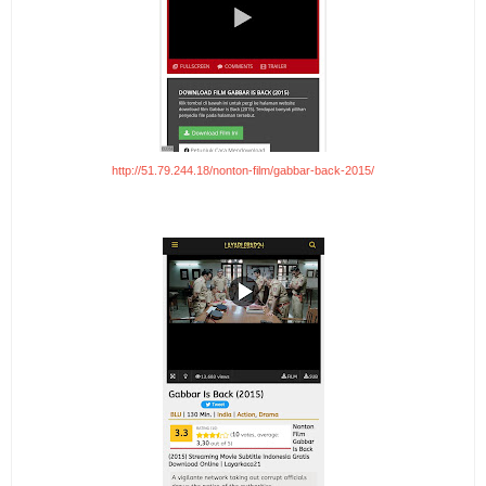
http://51.79.244.18/nonton-film/gabbar-back-2015/