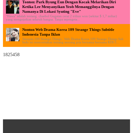
Tonton: Park Byung Eun Dengan Kocak Melarikan Diri
Ketika Lee Menyanyikan Yeob Memanggilnya Dengan
Namanya Di Lokasi Syuting "Eve"
"Hawa" adalah tentang chaebol Gugatan cerai 2 triliun won (sekitar $ 1,7 miliar)
yang mengejutkan seluruh bangsa. Tanpa sepengeta...
Nonton Web Drama Korea 109 Strange Things Subtitle
Indonesia Tanpa Iklan
Sinopsis 109 Strange Things : Web Drama Korea 109 Strange Things Sub
Indo ini menceritakan tentang seorang pria bernama bernama KDI-1...
1825458