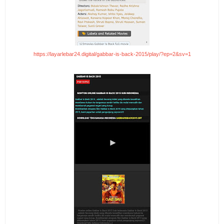
https://layarlebar24.digital/gabbar-is-back-2015/play/?ep=2&sv=1