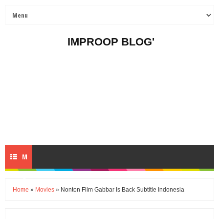
IMPROOP BLOG'
M
E
Home
»
Movies
» Nonton Film Gabbar Is Back Subtitle Indonesia
N