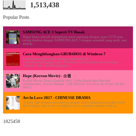
1,513,438
Popular Posts
SAMSUNG ACE 3 Seperti TV Rusak
Dapet kasus sebuah smartphone merk samsung dengan type s7270 atau
sering disebut dengan SAMSUNG ACE 3 dengan masalah yang aneh, saat
smartp...
Cara Menghilangkan GRUB4DOS di Windows 7
Sudah lama admin tidak memposting artikel di
ululardiyanto.blogspot.com. Pertemuan kali ini admin akan berbagi
mengenai trik Cara Menghilang...
Hope (Korean Movie) - 소원
Profile Movie: Hope (English title) / Wish (literal title) Revised
romanization: Sowon Hangul: 소원 Director: Lee Joon-Ik Writer: So Jae-
Won (...
Art In Love 2017 - CHINESSE DRAMA
A story that revolves around two people who've known each other from
their college days to the workplace and a mistaken romance that sp...
1825458