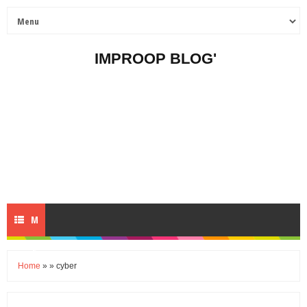
IMPROOP BLOG'
M
E
Home
» » cyber
N