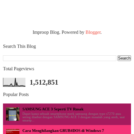
Improop Blog. Powered by
Blogger
.
Search This Blog
Total Pageviews
1,512,851
Popular Posts
SAMSUNG ACE 3 Seperti TV Rusak
Dapet kasus sebuah smartphone merk samsung dengan type s7270 atau
sering disebut dengan SAMSUNG ACE 3 dengan masalah yang aneh, saat
smartp...
Cara Menghilangkan GRUB4DOS di Windows 7