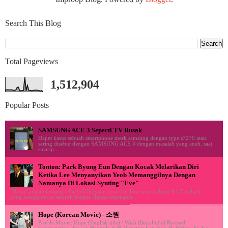
Search This Blog
Total Pageviews
1,512,904
Popular Posts
SAMSUNG ACE 3 Seperti TV Rusak
Dapet kasus sebuah smartphone merk samsung dengan type s7270 atau
sering disebut dengan SAMSUNG ACE 3 dengan masalah yang aneh, saat
smartp...
Tonton: Park Byung Eun Dengan Kocak Melarikan Diri
Ketika Lee Menyanyikan Yeob Memanggilnya Dengan
Namanya Di Lokasi Syuting "Eve"
"Hawa" adalah tentang chaebol Gugatan cerai 2 triliun won (sekitar $ 1,7 miliar)
yang mengejutkan seluruh bangsa. Tanpa sepengeta...
Hope (Korean Movie) - 소원
Profile Movie: Hope (English title) / Wish (literal title) Revised
romanization: Sowon Hangul: 소원 Director: Lee Joon-Ik Writer: So Jae-