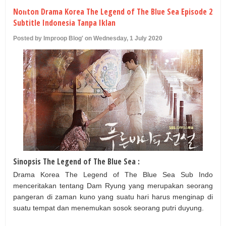
U
Nonton Drama Korea The Legend of The Blue Sea Episode 2
Subtitle Indonesia Tanpa Iklan
Posted by Improop Blog' on Wednesday, 1 July 2020
Sinopsis The Legend of The Blue Sea :
Drama Korea The Legend of The Blue Sea Sub Indo
menceritakan tentang Dam Ryung yang merupakan seorang
pangeran di zaman kuno yang suatu hari harus menginap di
suatu tempat dan menemukan sosok seorang putri duyung.