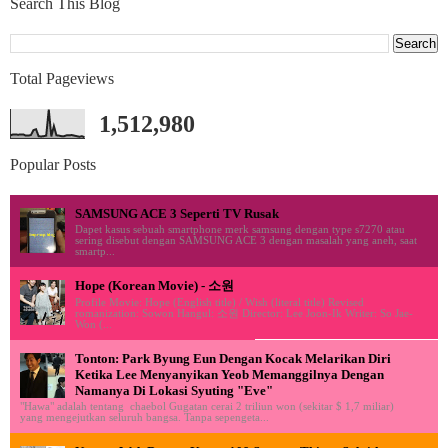
Search This Blog
Total Pageviews
1,512,980
Popular Posts
SAMSUNG ACE 3 Seperti TV Rusak
Dapet kasus sebuah smartphone merk samsung dengan type s7270 atau
sering disebut dengan SAMSUNG ACE 3 dengan masalah yang aneh, saat
smartp...
Hope (Korean Movie) - 소원
Profile Movie: Hope (English title) / Wish (literal title) Revised
romanization: Sowon Hangul: 소원 Director: Lee Joon-Ik Writer: So Jae-
Won (...
Tonton: Park Byung Eun Dengan Kocak Melarikan Diri
Ketika Lee Menyanyikan Yeob Memanggilnya Dengan
Namanya Di Lokasi Syuting "Eve"
"Hawa" adalah tentang chaebol Gugatan cerai 2 triliun won (sekitar $ 1,7 miliar)
yang mengejutkan seluruh bangsa. Tanpa sepengeta...