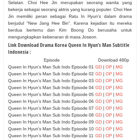
Selatan. Choi Hee Jin merupakan seorang wanita yang
bekerja sebagai seorang aktris yang kurang populer. Choi Hee
Jin memiliki peran sebagai Ratu In Hyun’s dalam drama
berjudul “New Jang Hee Bin”. Karena kejadian itu mereka
berdua bertemu dan Kim Boong Do berusaha untuk
mengungkapkan kebenaran di masa Joseon.
Link Download Drama Korea Queen In Hyun’s Man Subtitle
Indonesia :
Episode
Download 480p
Queen In Hyun’s Man Sub Indo Episode 01
GD
|
OP
|
MG
Queen In Hyun’s Man Sub Indo Episode 02
GD
|
OP
|
MG
Queen In Hyun’s Man Sub Indo Episode 03
GD
|
OP
|
MG
Queen In Hyun’s Man Sub Indo Episode 04
GD
|
OP
|
MG
Queen In Hyun’s Man Sub Indo Episode 05
GD
|
OP
|
MG
Queen In Hyun’s Man Sub Indo Episode 06
GD
|
OP
|
MG
Queen In Hyun’s Man Sub Indo Episode 07
GD
|
OP
|
MG
Queen In Hyun’s Man Sub Indo Episode 08
GD
|
OP
|
MG
Queen In Hyun’s Man Sub Indo Episode 09
GD
|
OP
|
MG
Queen In Hyun’s Man Sub Indo Episode 10
GD
|
OP
|
MG
Queen In Hyun’s Man Sub Indo Episode 11
GD
|
OP
|
MG