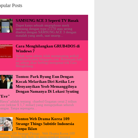
pular Posts
SAMSUNG ACE 3 Seperti TV Rusak
Dapet kasus sebuah smartphone merk
samsung dengan type s7270 atau sering
disebut dengan SAMSUNG ACE 3 dengan
masalah yang aneh, saat smartp...
Cara Menghilangkan GRUB4DOS di
Windows 7
Sudah lama admin tidak memposting artikel
di ululardiyanto.blogspot.com. Pertemuan kali
ini admin akan berbagi mengenai trik Cara
Menghilang...
Tonton: Park Byung Eun Dengan
Kocak Melarikan Diri Ketika Lee
Menyanyikan Yeob Memanggilnya
Dengan Namanya Di Lokasi Syuting
"Eve"
"Hawa" adalah tentang chaebol Gugatan cerai 2 triliun
won (sekitar $ 1,7 miliar) yang mengejutkan seluruh
bangsa. Tanpa sepengeta...
Nonton Web Drama Korea 109
Strange Things Subtitle Indonesia
Tanpa Iklan
Sinopsis 109 Strange Things : Web Drama Korea 109
Strange Things Sub Indo ini menceritakan tentang