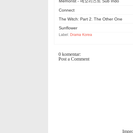
Memorist - 메모리스트 Sub Indo
Connect
The Witch: Part 2. The Other One
Sunflower
Label:
Drama Korea
0 komentar:
Post a Comment
Impr