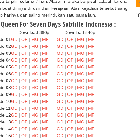
 terjalin selama 7 hari. Alasan mereka berpisah adalah karena
buat dirinya di usir dari kerajaan. Atas kejadian tersebut sang
1
p harinya dan saling merindukan satu sama lain.
Queen For Seven Days Subtitle Indonesia :
Download 360p
Download 540p
de 01
GD
|
OP
|
MG
|
MF
GD
|
OP
|
MG
|
MF
de 02
GD
|
OP
|
MG
|
MF
GD
|
OP
|
MG
|
MF
de 03
GD
|
OP
|
MG
|
MF
GD
|
OP
|
MG
|
MF
de 04
GD
|
OP
|
MG
|
MF
GD
|
OP
|
MG
|
MF
de 05
GD
|
OP
|
MG
|
MF
GD
|
OP
|
MG
|
MF
de 06
GD
|
OP
|
MG
|
MF
GD
|
OP
|
MG
|
MF
de 07
GD
|
OP
|
MG
|
MF
GD
|
OP
|
MG
|
MF
de 08
GD
|
OP
|
MG
|
MF
GD
|
OP
|
MG
|
MF
de 09
GD
|
OP
|
MG
|
MF
GD
|
OP
|
MG
|
MF
de 10
GD
|
OP
|
MG
|
MF
GD
|
OP
|
MG
|
MF
de 11
GD
|
OP
|
MG
|
MF
GD
|
OP
|
MG
|
MF
de 12
GD
|
OP
|
MG
|
MF
GD
|
OP
|
MG
|
MF
de 13
GD
|
OP
|
MG
|
MF
GD
|
OP
|
MG
|
MF
de 14
GD
|
OP
|
MG
|
MF
GD
|
OP
|
MG
|
MF
de 15
GD
|
OP
|
MG
|
MF
GD
|
OP
|
MG
|
MF