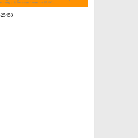
seorang pria bernama bernama KDI-1...
825458