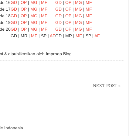
de 16
GD
|
OP
|
MG
|
MF
GD
|
OP
|
MG
|
MF
de 17
GD
|
OP
|
MG
|
MF
GD
|
OP
|
MG
|
MF
de 18
GD
|
OP
|
MG
|
MF
GD
|
OP
|
MG
|
MF
de 19
GD
|
OP
|
MG
|
MF
GD
|
OP
|
MG
|
MF
de 20
GD
|
OP
|
MG
|
MF
GD
|
OP
|
MG
|
MF
GD | MR |
MF
| SP |
AF
GD | MR |
MF
| SP |
AF
ni & dipublikasikan oleh
Improop Blog'
NEXT POST »
le Indonesia