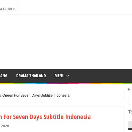
SCLAIMER
PANG
DRAMA THAILAND
MENU
Se
 Queen For Seven Days Subtitle Indonesia
To
For Seven Days Subtitle Indonesia
y 2020