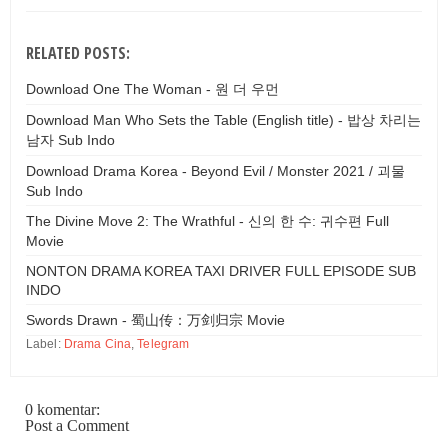
RELATED POSTS:
Download One The Woman - 원 더 우먼
Download Man Who Sets the Table (English title) - 밥상 차리는
남자 Sub Indo
Download Drama Korea - Beyond Evil / Monster 2021 / 괴물
Sub Indo
The Divine Move 2: The Wrathful - 신의 한 수: 귀수편 Full
Movie
NONTON DRAMA KOREA TAXI DRIVER FULL EPISODE SUB
INDO
Swords Drawn - 蜀山传：万剑归宗 Movie
Label:
Drama Cina
,
Telegram
0 komentar:
Post a Comment