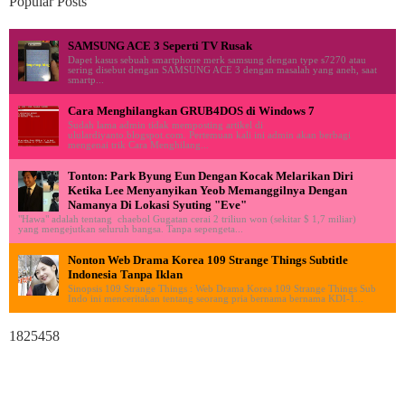
Popular Posts
SAMSUNG ACE 3 Seperti TV Rusak
Dapet kasus sebuah smartphone merk samsung dengan type s7270 atau
sering disebut dengan SAMSUNG ACE 3 dengan masalah yang aneh, saat
smartp...
Cara Menghilangkan GRUB4DOS di Windows 7
Sudah lama admin tidak memposting artikel di
ululardiyanto.blogspot.com. Pertemuan kali ini admin akan berbagi
mengenai trik Cara Menghilang...
Tonton: Park Byung Eun Dengan Kocak Melarikan Diri
Ketika Lee Menyanyikan Yeob Memanggilnya Dengan
Namanya Di Lokasi Syuting "Eve"
"Hawa" adalah tentang chaebol Gugatan cerai 2 triliun won (sekitar $ 1,7 miliar)
yang mengejutkan seluruh bangsa. Tanpa sepengeta...
Nonton Web Drama Korea 109 Strange Things Subtitle
Indonesia Tanpa Iklan
Sinopsis 109 Strange Things : Web Drama Korea 109 Strange Things Sub
Indo ini menceritakan tentang seorang pria bernama bernama KDI-1...
1825458