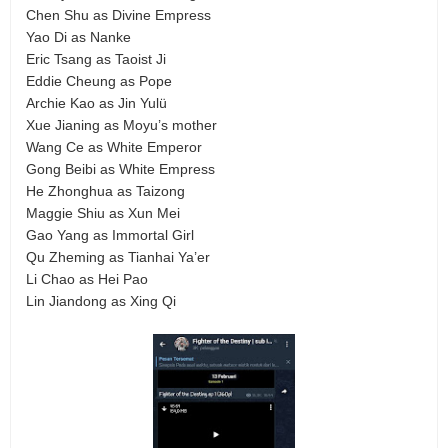
Chen Shu as Divine Empress
Yao Di as Nanke
Eric Tsang as Taoist Ji
Eddie Cheung as Pope
Archie Kao as Jin Yulü
Xue Jianing as Moyu’s mother
Wang Ce as White Emperor
Gong Beibi as White Empress
He Zhonghua as Taizong
Maggie Shiu as Xun Mei
Gao Yang as Immortal Girl
Qu Zheming as Tianhai Ya’er
Li Chao as Hei Pao
Lin Jiandong as Xing Qi