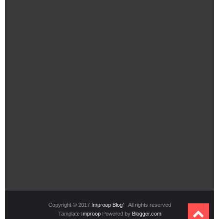
Copyright © 2017
Improop Blog'
- All rights reserved
Tamplate
Improop
Powered by
Blogger.com