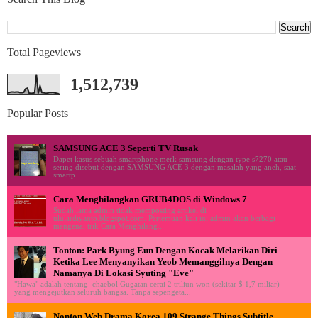
Total Pageviews
1,512,739
Popular Posts
SAMSUNG ACE 3 Seperti TV Rusak
Dapet kasus sebuah smartphone merk samsung dengan type s7270 atau
sering disebut dengan SAMSUNG ACE 3 dengan masalah yang aneh, saat
smartp...
Cara Menghilangkan GRUB4DOS di Windows 7
Sudah lama admin tidak memposting artikel di
ululardiyanto.blogspot.com. Pertemuan kali ini admin akan berbagi
mengenai trik Cara Menghilang...
Tonton: Park Byung Eun Dengan Kocak Melarikan Diri
Ketika Lee Menyanyikan Yeob Memanggilnya Dengan
Namanya Di Lokasi Syuting "Eve"
"Hawa" adalah tentang chaebol Gugatan cerai 2 triliun won (sekitar $ 1,7 miliar)
yang mengejutkan seluruh bangsa. Tanpa sepengeta...
Nonton Web Drama Korea 109 Strange Things Subtitle