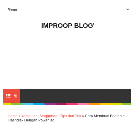
IMPROOP BLOG'
M
E
Home
»
komputer
,
Singgahan
,
Tips dan Trik
» Cara Membuat Bootable
Flashdisk Dengan Power Iso
N