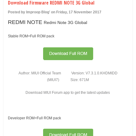
Download Firmware REDMI NOTE 3G Global
U
Posted by Improop Blog' on Friday, 17 November 2017
REDMI NOTE
Redmi Note 3G Global
Stable ROM
>
Full ROM pack
Author: MIUI Official Team
Version: V7.3.1.0.KHDMIDD
(MIUI7)
Size: 671M
Download MIUI Forum app to get the latest updates
Developer ROM
>
Full ROM pack