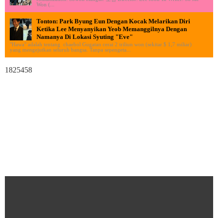
Won (...
Tonton: Park Byung Eun Dengan Kocak Melarikan Diri
Ketika Lee Menyanyikan Yeob Memanggilnya Dengan
Namanya Di Lokasi Syuting "Eve"
"Hawa" adalah tentang chaebol Gugatan cerai 2 triliun won (sekitar $ 1,7 miliar)
yang mengejutkan seluruh bangsa. Tanpa sepengeta...
1825458