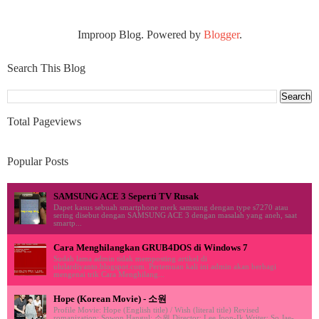
Improop Blog. Powered by
Blogger
.
Search This Blog
Total Pageviews
Popular Posts
SAMSUNG ACE 3 Seperti TV Rusak
Dapet kasus sebuah smartphone merk samsung dengan type s7270 atau
sering disebut dengan SAMSUNG ACE 3 dengan masalah yang aneh, saat
smartp...
Cara Menghilangkan GRUB4DOS di Windows 7
Sudah lama admin tidak memposting artikel di
ululardiyanto.blogspot.com. Pertemuan kali ini admin akan berbagi
mengenai trik Cara Menghilang...
Hope (Korean Movie) - 소원
Profile Movie: Hope (English title) / Wish (literal title) Revised
romanization: Sowon Hangul: 소원 Director: Lee Joon-Ik Writer: So Jae-