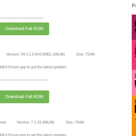
Po
------------------------------------
Version: V8.2.1.0.KHCMIDL (MIUI8)
Size: 754M
IUI Forum app to get the latest updates
---------------------------------------
Team
Version: 7.1.19 (MIUI8)
Size: 794M
IUI Forum app to get the latest updates