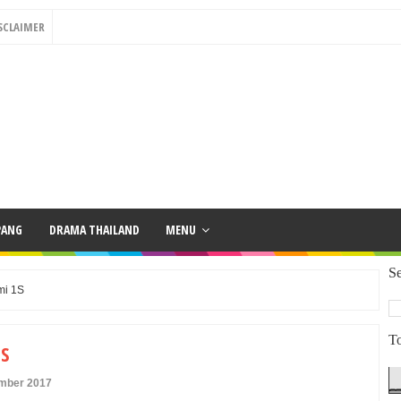
SCLAIMER
PANG
DRAMA THAILAND
MENU
Se
mi 1S
To
S
ember 2017