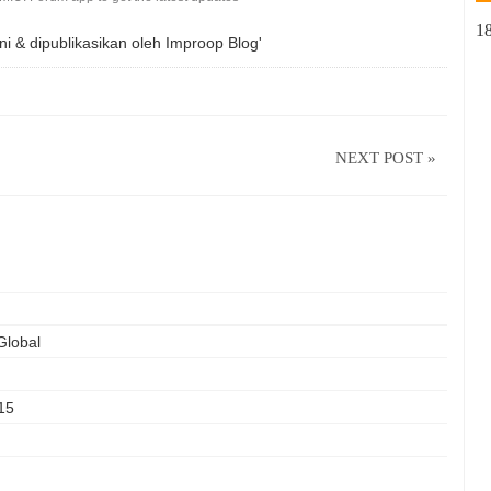
1
ni & dipublikasikan oleh
Improop Blog'
NEXT POST »
lobal
15