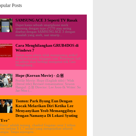
pular Posts
SAMSUNG ACE 3 Seperti TV Rusak
Dapet kasus sebuah smartphone merk
samsung dengan type s7270 atau sering
disebut dengan SAMSUNG ACE 3 dengan
masalah yang aneh, saat smartp...
Cara Menghilangkan GRUB4DOS di
Windows 7
Sudah lama admin tidak memposting artikel
di ululardiyanto.blogspot.com. Pertemuan kali
ini admin akan berbagi mengenai trik Cara
Menghilang...
Hope (Korean Movie) - 소원
Profile Movie: Hope (English title) / Wish
(literal title) Revised romanization: Sowon
Hangul: 소원 Director: Lee Joon-Ik Writer: So
Jae-Won (...
Tonton: Park Byung Eun Dengan
Kocak Melarikan Diri Ketika Lee
Menyanyikan Yeob Memanggilnya
Dengan Namanya Di Lokasi Syuting
"Eve"
"Hawa" adalah tentang chaebol Gugatan cerai 2 triliun
won (sekitar $ 1,7 miliar) yang mengejutkan seluruh
bangsa. Tanpa sepengeta...